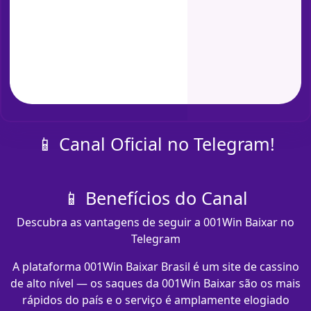
📱 Canal Oficial no Telegram!
📱 Benefícios do Canal
Descubra as vantagens de seguir a 001Win Baixar no
Telegram
A plataforma 001Win Baixar Brasil é um site de cassino
de alto nível — os saques da 001Win Baixar são os mais
rápidos do país e o serviço é amplamente elogiado