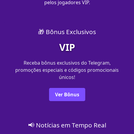
pelos jogadores VIP.
🎁 Bônus Exclusivos
VIP
Receba bônus exclusivos do Telegram,
promoções especiais e códigos promocionais
únicos!
Ver Bônus
📢 Notícias em Tempo Real