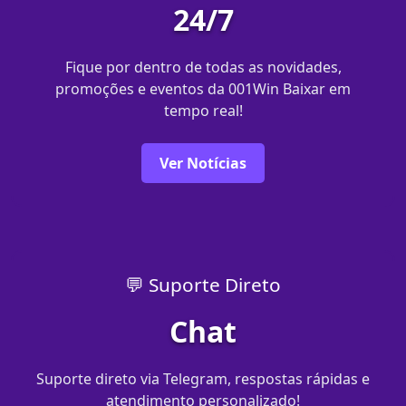
24/7
Fique por dentro de todas as novidades,
promoções e eventos da 001Win Baixar em
tempo real!
Ver Notícias
💬 Suporte Direto
Chat
Suporte direto via Telegram, respostas rápidas e
atendimento personalizado!