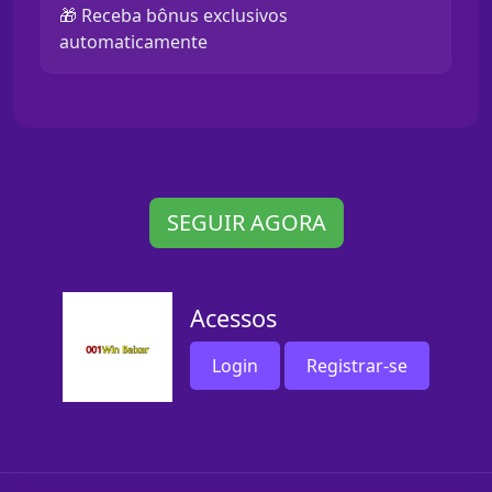
🎁 Receba bônus exclusivos
automaticamente
SEGUIR AGORA
Acessos
Login
Registrar-se