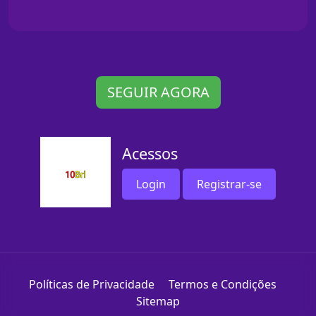
SEGUIR AGORA
Acessos
Login
Registrar-se
Políticas de Privacidade
Termos e Condições
Sitemap