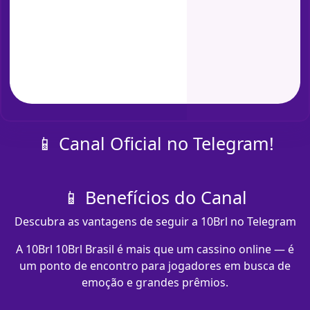
📱 Canal Oficial no Telegram!
📱 Benefícios do Canal
Descubra as vantagens de seguir a 10Brl no Telegram
A 10Brl 10Brl Brasil é mais que um cassino online — é
um ponto de encontro para jogadores em busca de
emoção e grandes prêmios.