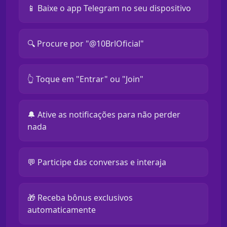
📱 Baixe o app Telegram no seu dispositivo
🔍 Procure por "@10BrlOficial"
👆 Toque em "Entrar" ou "Join"
🔔 Ative as notificações para não perder
nada
💬 Participe das conversas e interaja
🎁 Receba bônus exclusivos
automaticamente