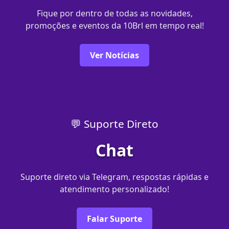
Fique por dentro de todas as novidades,
promoções e eventos da 10Brl em tempo real!
Ver Notícias
💬 Suporte Direto
Chat
Suporte direto via Telegram, respostas rápidas e
atendimento personalizado!
Falar Suporte