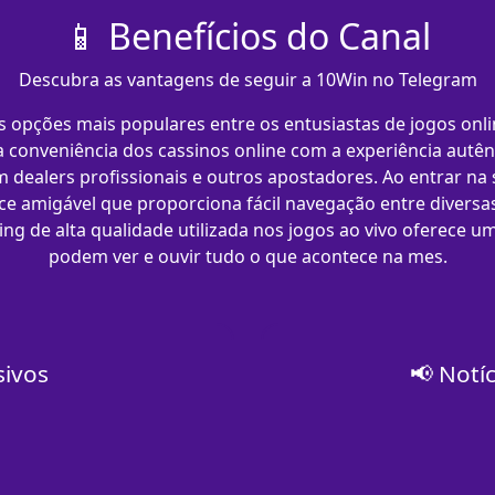
📱 Benefícios do Canal
Descubra as vantagens de seguir a 10Win no Telegram
 opções mais populares entre os entusiastas de jogos onli
 conveniência dos cassinos online com a experiência autênt
dealers profissionais e outros apostadores. Ao entrar na 
e amigável que proporciona fácil navegação entre diversas
ing de alta qualidade utilizada nos jogos ao vivo oferece u
podem ver e ouvir tudo o que acontece na mes.
sivos
📢 Notí