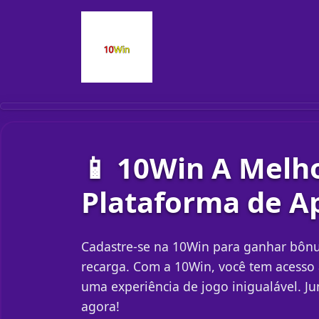
📱 10Win A Melh
Plataforma de A
Cadastre-se na 10Win para ganhar bônu
recarga. Com a 10Win, você tem acesso 
uma experiência de jogo inigualável. J
agora!