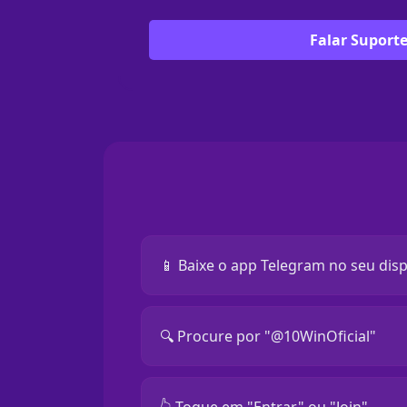
Falar Suport
📱 Baixe o app Telegram no seu disp
🔍 Procure por "@10WinOficial"