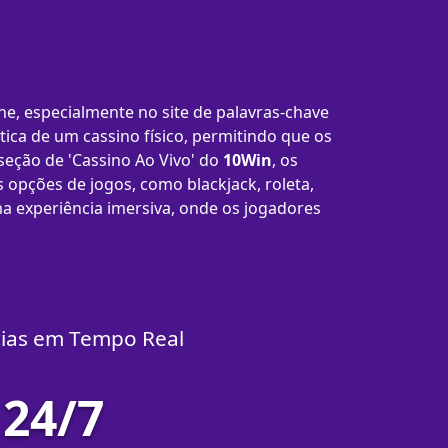
ne, especialmente no site de palavras-chave
ica de um cassino físico, permitindo que os
seção de 'Cassino Ao Vivo' do
10Win
, os
 opções de jogos, como blackjack, roleta,
ma experiência imersiva, onde os jogadores
cias em Tempo Real
24/7