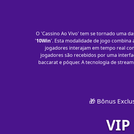
O 'Cassino Ao Vivo' tem se tornado uma das
'
10Win
'. Esta modalidade de jogo combina a
jogadores interajam em tempo real com 
jogadores são recebidos por uma interfac
baccarat e póquer. A tecnologia de stream
🎁 Bônus Exclu
VIP