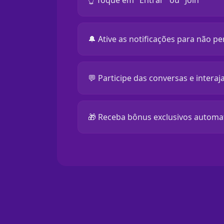
👆 Toque em "Entrar" ou "Join"
🔔 Ative as notificações para não p
💬 Participe das conversas e interaj
🎁 Receba bônus exclusivos autom