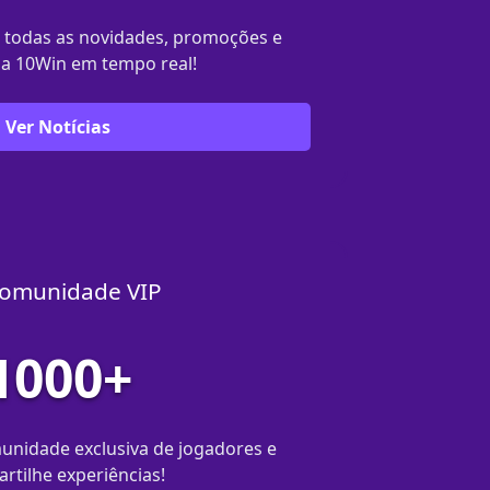
e todas as novidades, promoções e
a 10Win em tempo real!
Ver Notícias
Comunidade VIP
1000+
unidade exclusiva de jogadores e
rtilhe experiências!