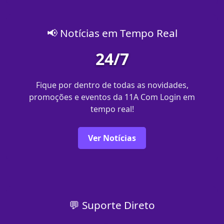
📢 Notícias em Tempo Real
24/7
Fique por dentro de todas as novidades,
promoções e eventos da 11A Com Login em
tempo real!
Ver Notícias
💬 Suporte Direto