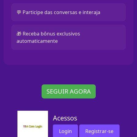
💬 Participe das conversas e interaja
🎁 Receba bônus exclusivos
automaticamente
SEGUIR AGORA
Acessos
Login
Registrar-se