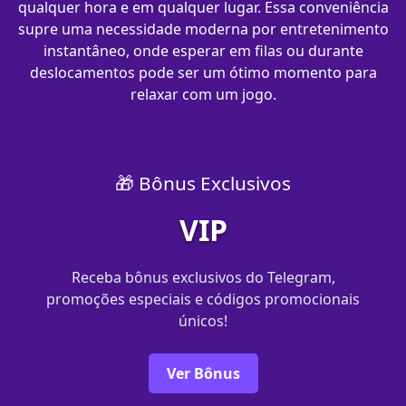
qualquer hora e em qualquer lugar. Essa conveniência
supre uma necessidade moderna por entretenimento
instantâneo, onde esperar em filas ou durante
deslocamentos pode ser um ótimo momento para
relaxar com um jogo.
🎁 Bônus Exclusivos
VIP
Receba bônus exclusivos do Telegram,
promoções especiais e códigos promocionais
únicos!
Ver Bônus