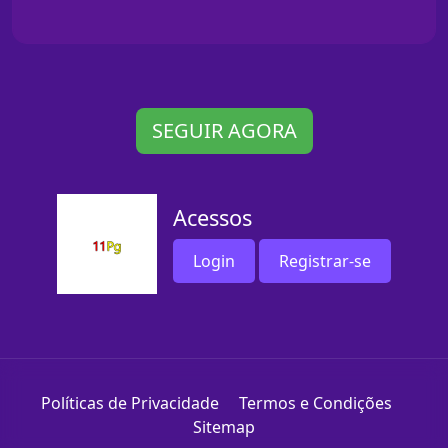
SEGUIR AGORA
Acessos
Login
Registrar-se
Políticas de Privacidade
Termos e Condições
Sitemap