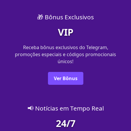
🎁 Bônus Exclusivos
VIP
Receba bônus exclusivos do Telegram,
promoções especiais e códigos promocionais
únicos!
Ver Bônus
📢 Notícias em Tempo Real
24/7