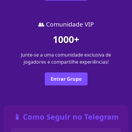
👥 Comunidade VIP
1000+
Junte-se a uma comunidade exclusiva de
jogadores e compartilhe experiências!
Entrar Grupo
📱 Como Seguir no Telegram