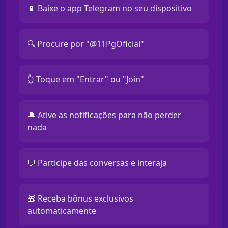
📱 Baixe o app Telegram no seu dispositivo
🔍 Procure por "@11PgOficial"
👆 Toque em "Entrar" ou "Join"
🔔 Ative as notificações para não perder
nada
💬 Participe das conversas e interaja
🎁 Receba bônus exclusivos
automaticamente