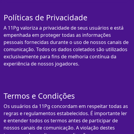
Políticas de Privacidade
A 11Pg valoriza a privacidade de seus usuários e está
empenhada em proteger todas as informações
pessoais fornecidas durante o uso de nossos canais de
comunicação. Todos os dados coletados são utilizados
exclusivamente para fins de melhoria contínua da
experiência de nossos jogadores.
Termos e Condições
Os usuários da 11Pg concordam em respeitar todas as
regras e regulamentos estabelecidos. É importante ler
e entender todos os termos antes de participar de
nossos canais de comunicação. A violação destes