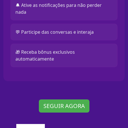
🔔 Ative as notificações para não perder
nada
💬 Participe das conversas e interaja
🎁 Receba bônus exclusivos
automaticamente
SEGUIR AGORA