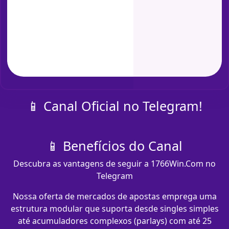
📱 Canal Oficial no Telegram!
📱 Benefícios do Canal
Descubra as vantagens de seguir a 1766Win.Com no
Telegram
Nossa oferta de mercados de apostas emprega uma
estrutura modular que suporta desde singles simples
até acumuladores complexos (parlays) com até 25