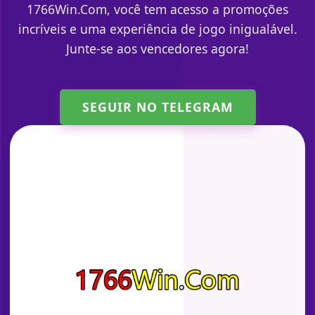
1766Win.Com, você tem acesso a promoções
incríveis e uma experiência de jogo inigualável.
Junte-se aos vencedores agora!
SEGUIR NO TELEGRAM