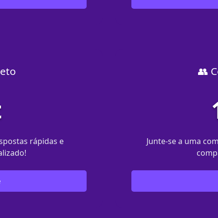
reto
👥 
t
espostas rápidas e
Junte-se a uma com
lizado!
compa
e