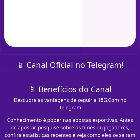
📱 Canal Oficial no Telegram!
📱 Benefícios do Canal
Descubra as vantagens de seguir a 18G.Com no
Telegram
Conhecimento é poder nas apostas esportivas. Antes
de apostar, pesquise sobre os times ou jogadores,
confira estatísticas recentes e veja como eles se saíram