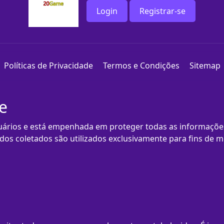
Login
Registrar-se
Políticas de Privacidade
Termos e Condições
Sitemap
de
suários e está empenhada em proteger todas as informaçõe
os coletados são utilizados exclusivamente para fins de m