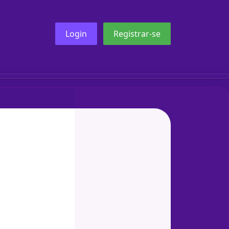
Login
Registrar-se