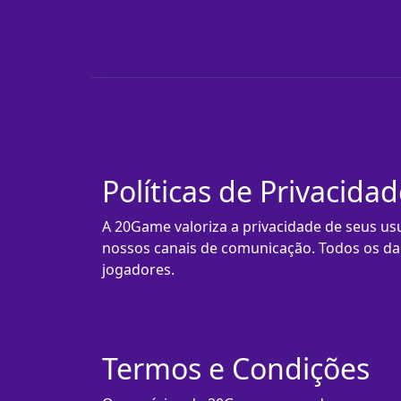
Políticas de Privacida
A 20Game valoriza a privacidade de seus u
nossos canais de comunicação. Todos os dad
jogadores.
Termos e Condições