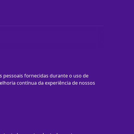
s pessoais fornecidas durante o uso de
elhoria contínua da experiência de nossos