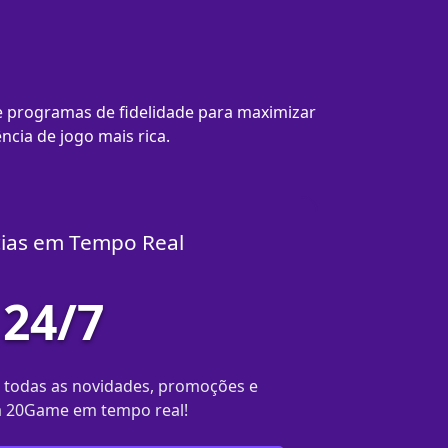
 e programas de fidelidade para maximizar
cia de jogo mais rica.
cias em Tempo Real
24/7
e todas as novidades, promoções e
a 20Game em tempo real!