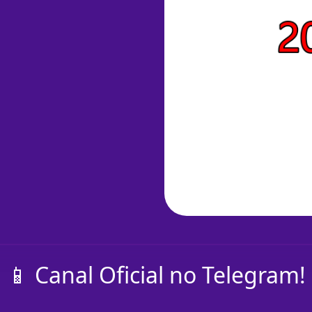
📱 Canal Oficial no Telegram!