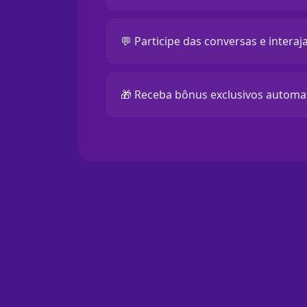
💬 Participe das conversas e interaj
🎁 Receba bônus exclusivos autom