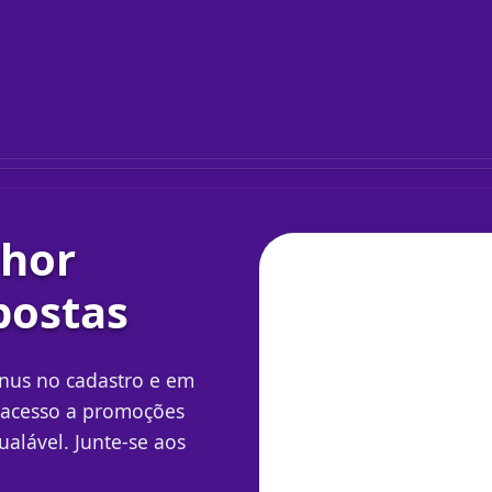
lhor
postas
nus no cadastro e em
 acesso a promoções
ualável. Junte-se aos