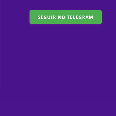
SEGUIR NO TELEGRAM