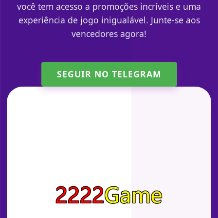
você tem acesso a promoções incríveis e uma
experiência de jogo inigualável. Junte-se aos
vencedores agora!
SEGUIR NO TELEGRAM