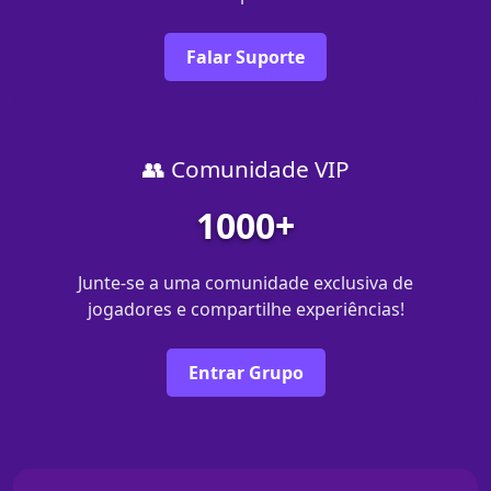
Falar Suporte
👥 Comunidade VIP
1000+
Junte-se a uma comunidade exclusiva de
jogadores e compartilhe experiências!
Entrar Grupo