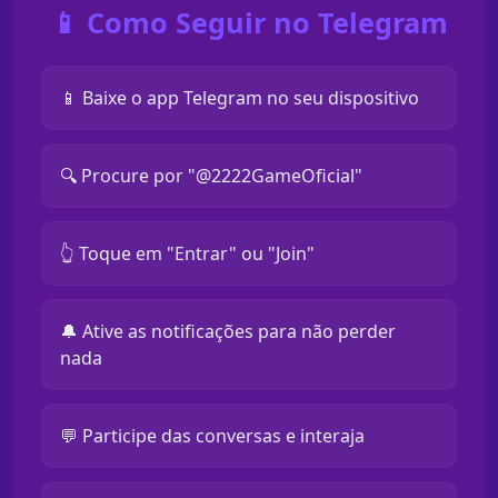
📱 Como Seguir no Telegram
📱 Baixe o app Telegram no seu dispositivo
🔍 Procure por "@2222GameOficial"
👆 Toque em "Entrar" ou "Join"
🔔 Ative as notificações para não perder
nada
💬 Participe das conversas e interaja