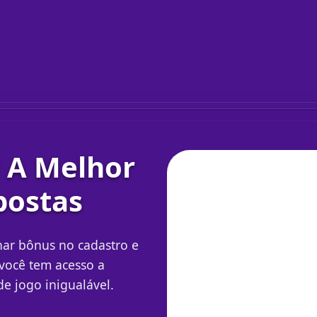
r A Melhor
postas
har bônus no cadastro e
você tem acesso a
e jogo inigualável.