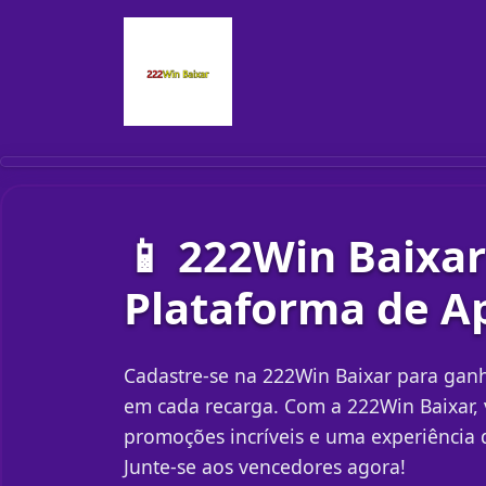
📱 222Win Baixa
Plataforma de A
Cadastre-se na 222Win Baixar para gan
em cada recarga. Com a 222Win Baixar, 
promoções incríveis e uma experiência d
Junte-se aos vencedores agora!