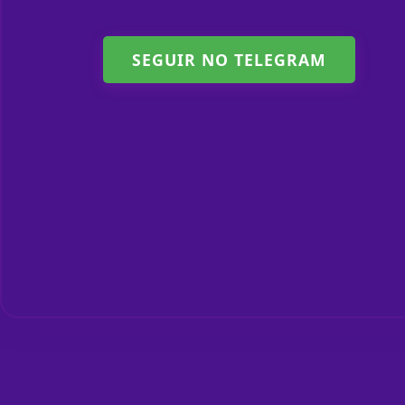
SEGUIR NO TELEGRAM