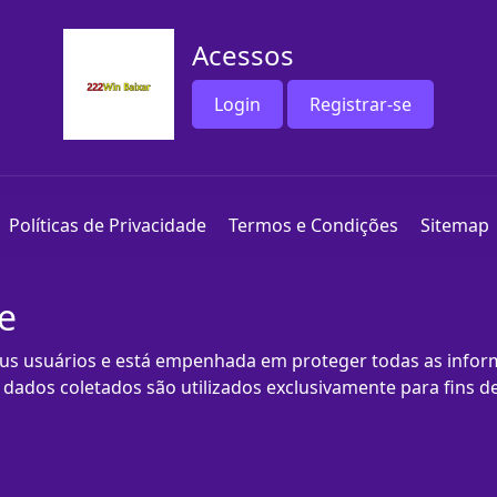
Acessos
Login
Registrar-se
Políticas de Privacidade
Termos e Condições
Sitemap
de
seus usuários e está empenhada em proteger todas as info
dados coletados são utilizados exclusivamente para fins d