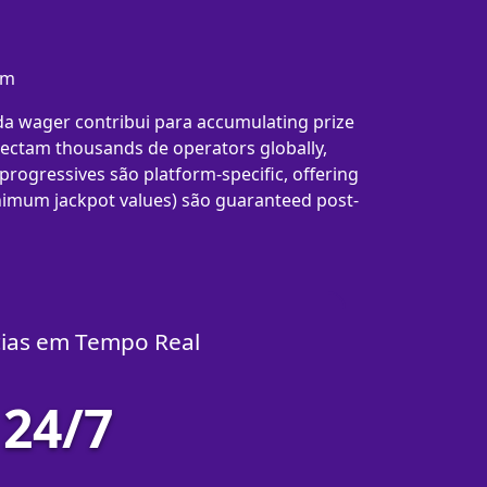
am
da wager contribui para accumulating prize
ectam thousands de operators globally,
rogressives são platform-specific, offering
nimum jackpot values) são guaranteed post-
cias em Tempo Real
24/7