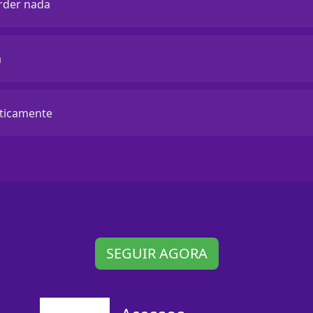
erder nada
a
aticamente
SEGUIR AGORA