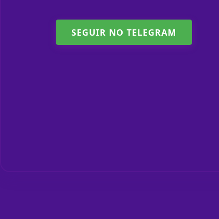
SEGUIR NO TELEGRAM