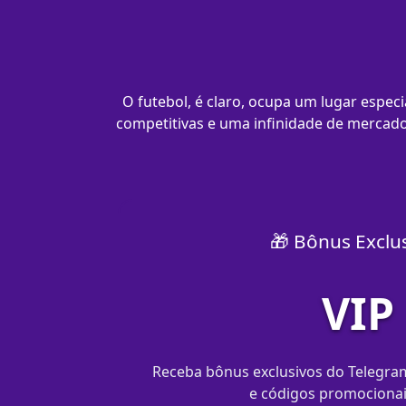
O futebol, é claro, ocupa um lugar especi
competitivas e uma infinidade de mercado
🎁 Bônus Exclu
VIP
Receba bônus exclusivos do Telegra
e códigos promocionai