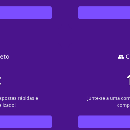
reto
👥 
t
espostas rápidas e
Junte-se a uma com
lizado!
compa
e