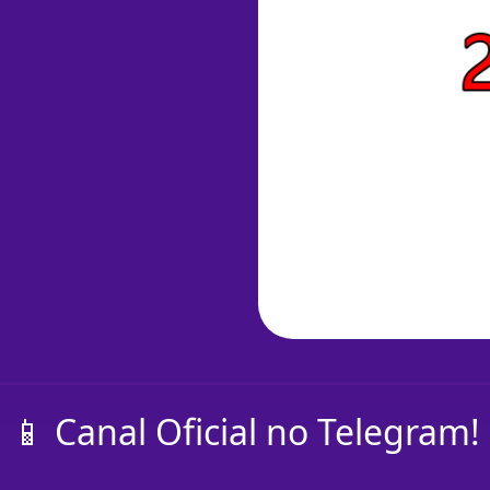
📱 Canal Oficial no Telegram!