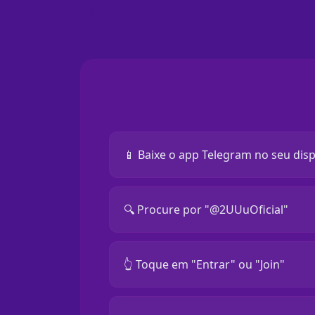
📱 Baixe o app Telegram no seu disp
🔍 Procure por "@2UUuOficial"
👆 Toque em "Entrar" ou "Join"