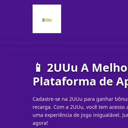
📱 2UUu A Melho
Plataforma de A
Cadastre-se na 2UUu para ganhar bônu
recarga. Com a 2UUu, você tem acesso a
uma experiência de jogo inigualável. J
agora!