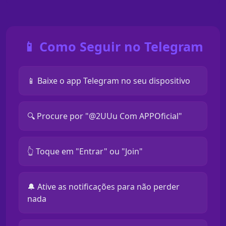
📱 Como Seguir no Telegram
📱 Baixe o app Telegram no seu dispositivo
🔍 Procure por "@2UUu Com APPOficial"
👆 Toque em "Entrar" ou "Join"
🔔 Ative as notificações para não perder
nada