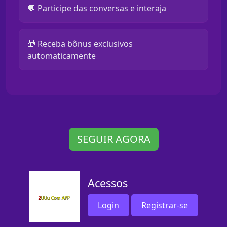
💬 Participe das conversas e interaja
🎁 Receba bônus exclusivos
automaticamente
SEGUIR AGORA
Acessos
Login
Registrar-se