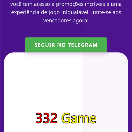
você tem acesso a promoções incríveis e uma
experiência de jogo inigualável. Junte-se aos
vencedores agora!
SEGUIR NO TELEGRAM