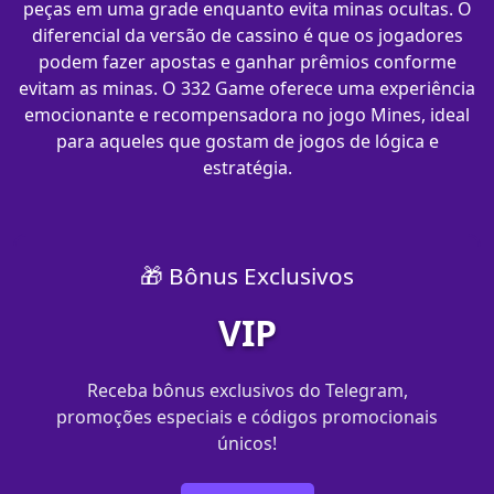
peças em uma grade enquanto evita minas ocultas. O
diferencial da versão de cassino é que os jogadores
podem fazer apostas e ganhar prêmios conforme
evitam as minas. O 332 Game oferece uma experiência
emocionante e recompensadora no jogo Mines, ideal
para aqueles que gostam de jogos de lógica e
estratégia.
🎁 Bônus Exclusivos
VIP
Receba bônus exclusivos do Telegram,
promoções especiais e códigos promocionais
únicos!