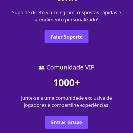
Suporte direto via Telegram, respostas rápidas e
atendimento personalizado!
Falar Suporte
👥 Comunidade VIP
1000+
Junte-se a uma comunidade exclusiva de
jogadores e compartilhe experiências!
Entrar Grupo