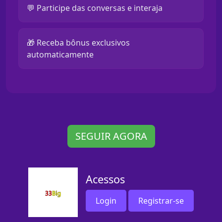
💬 Participe das conversas e interaja
🎁 Receba bônus exclusivos
automaticamente
SEGUIR AGORA
Acessos
Login
Registrar-se