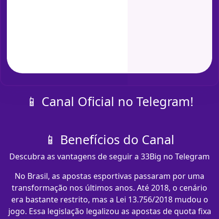
📱 Canal Oficial no Telegram!
📱 Benefícios do Canal
Descubra as vantagens de seguir a 33Big no Telegram
No Brasil, as apostas esportivas passaram por uma
transformação nos últimos anos. Até 2018, o cenário
era bastante restrito, mas a Lei 13.756/2018 mudou o
jogo. Essa legislação legalizou as apostas de quota fixa