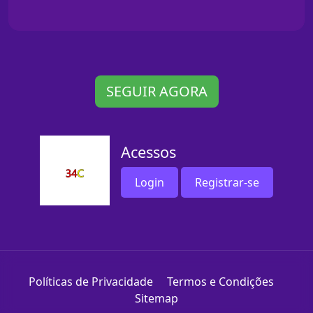
SEGUIR AGORA
Acessos
Login
Registrar-se
Políticas de Privacidade
Termos e Condições
Sitemap