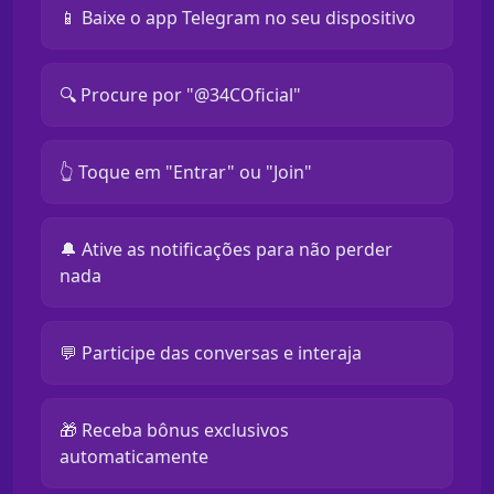
📱 Baixe o app Telegram no seu dispositivo
🔍 Procure por "@34COficial"
👆 Toque em "Entrar" ou "Join"
🔔 Ative as notificações para não perder
nada
💬 Participe das conversas e interaja
🎁 Receba bônus exclusivos
automaticamente