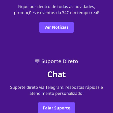
Fique por dentro de todas as novidades,
promoções e eventos da 34C em tempo real!
Ver Notícias
💬 Suporte Direto
Chat
Suporte direto via Telegram, respostas rápidas e
atendimento personalizado!
Falar Suporte