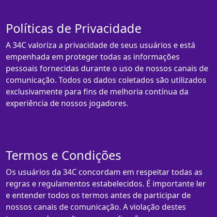
Políticas de Privacidade
A 34C valoriza a privacidade de seus usuários e está
empenhada em proteger todas as informações
pessoais fornecidas durante o uso de nossos canais de
comunicação. Todos os dados coletados são utilizados
exclusivamente para fins de melhoria contínua da
experiência de nossos jogadores.
Termos e Condições
Os usuários da 34C concordam em respeitar todas as
regras e regulamentos estabelecidos. É importante ler
e entender todos os termos antes de participar de
nossos canais de comunicação. A violação destes