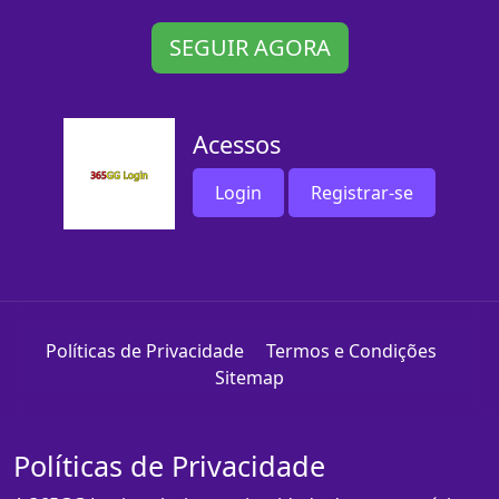
SEGUIR AGORA
Acessos
Login
Registrar-se
Políticas de Privacidade
Termos e Condições
Sitemap
Políticas de Privacidade