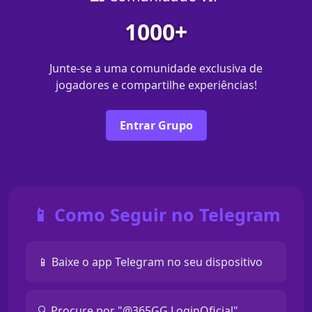
1000+
Junte-se a uma comunidade exclusiva de
jogadores e compartilhe experiências!
Entrar Grupo
📱 Como Seguir no Telegram
📱 Baixe o app Telegram no seu dispositivo
🔍 Procure por "@365GG LoginOficial"