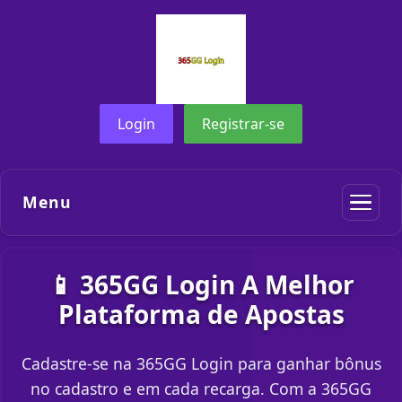
Login
Registrar-se
Menu
📱 365GG Login A Melhor
Plataforma de Apostas
Cadastre-se na 365GG Login para ganhar bônus
no cadastro e em cada recarga. Com a 365GG