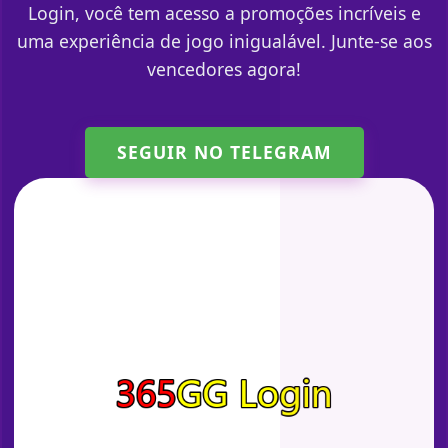
Login, você tem acesso a promoções incríveis e
uma experiência de jogo inigualável. Junte-se aos
vencedores agora!
SEGUIR NO TELEGRAM