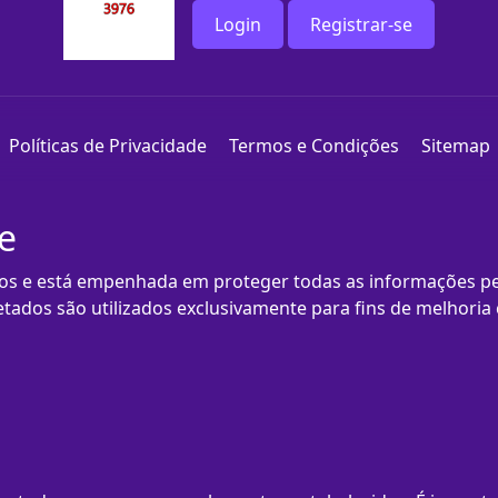
Login
Registrar-se
Políticas de Privacidade
Termos e Condições
Sitemap
de
rios e está empenhada em proteger todas as informações p
tados são utilizados exclusivamente para fins de melhoria