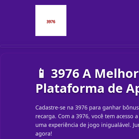
📱 3976 A Melhor
Plataforma de A
Cadastre-se na 3976 para ganhar bônus
recarga. Com a 3976, você tem acesso a
uma experiência de jogo inigualável. J
agora!