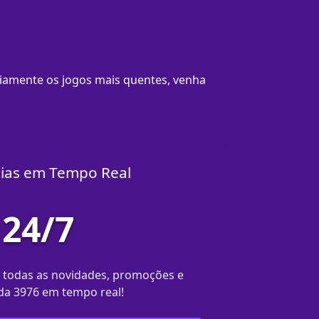
iariamente os jogos mais quentes, venha
cias em Tempo Real
24/7
e todas as novidades, promoções e
da 3976 em tempo real!