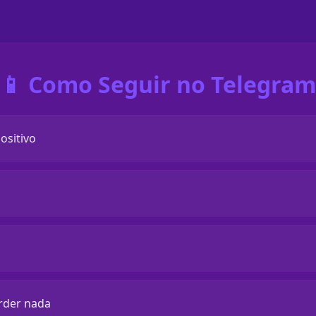
📱 Como Seguir no Telegram
ositivo
erder nada