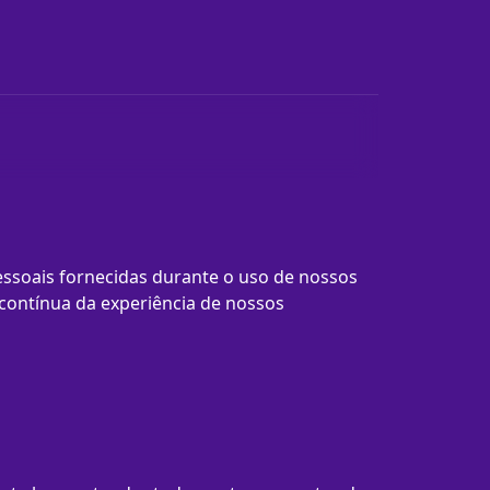
essoais fornecidas durante o uso de nossos
 contínua da experiência de nossos