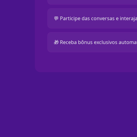
💬 Participe das conversas e interaj
🎁 Receba bônus exclusivos autom