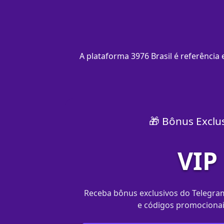
A plataforma 3976 Brasil é referência 
🎁 Bônus Exclu
VIP
Receba bônus exclusivos do Telegra
e códigos promocionai