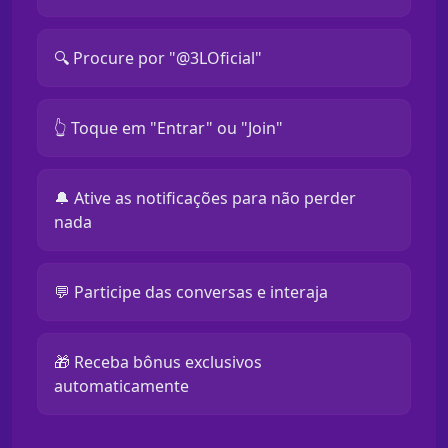
🔍 Procure por "@3LOficial"
👆 Toque em "Entrar" ou "Join"
🔔 Ative as notificações para não perder
nada
💬 Participe das conversas e interaja
🎁 Receba bônus exclusivos
automaticamente