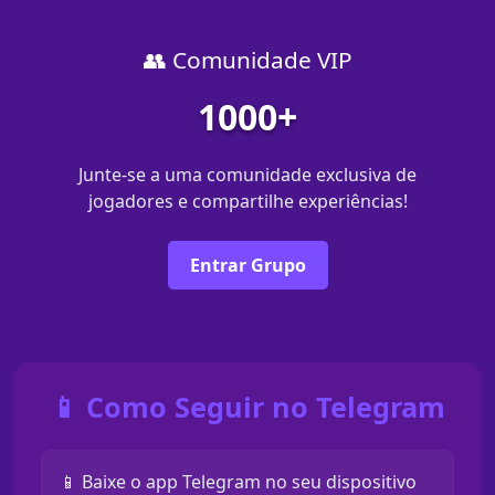
👥 Comunidade VIP
1000+
Junte-se a uma comunidade exclusiva de
jogadores e compartilhe experiências!
Entrar Grupo
📱 Como Seguir no Telegram
📱 Baixe o app Telegram no seu dispositivo