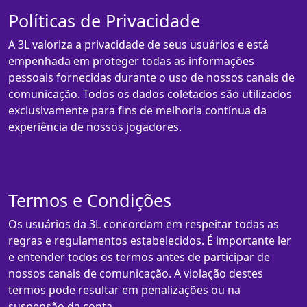
Políticas de Privacidade
A 3L valoriza a privacidade de seus usuários e está
empenhada em proteger todas as informações
pessoais fornecidas durante o uso de nossos canais de
comunicação. Todos os dados coletados são utilizados
exclusivamente para fins de melhoria contínua da
experiência de nossos jogadores.
Termos e Condições
Os usuários da 3L concordam em respeitar todas as
regras e regulamentos estabelecidos. É importante ler
e entender todos os termos antes de participar de
nossos canais de comunicação. A violação destes
termos pode resultar em penalizações ou na
suspensão da conta.