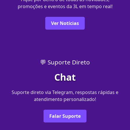
promoções e eventos da 3L em tempo real!
Ver Notícias
💬 Suporte Direto
Chat
Suporte direto via Telegram, respostas rápidas e
atendimento personalizado!
Falar Suporte