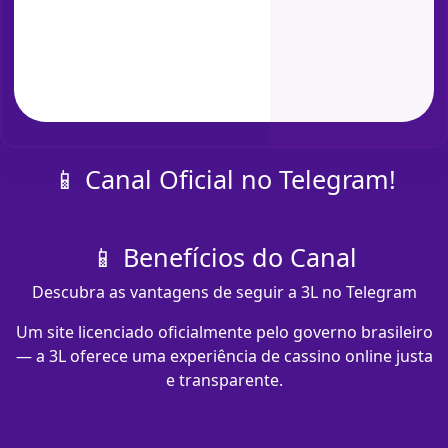
📱 Canal Oficial no Telegram!
📱 Benefícios do Canal
Descubra as vantagens de seguir a 3L no Telegram
Um site licenciado oficialmente pelo governo brasileiro
— a 3L oferece uma experiência de cassino online justa
e transparente.