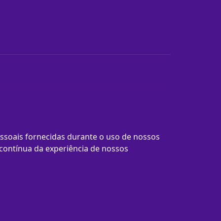
ssoais fornecidas durante o uso de nossos
 contínua da experiência de nossos