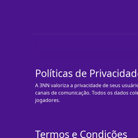
Políticas de Privacida
A 3NN valoriza a privacidade de seus usuá
canais de comunicação. Todos os dados cole
jogadores.
Termos e Condições