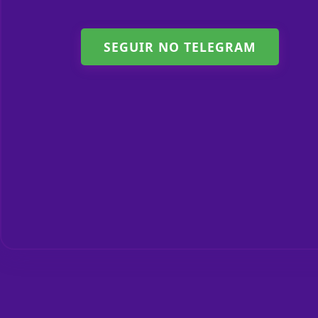
SEGUIR NO TELEGRAM