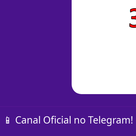
📱 Canal Oficial no Telegram!