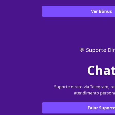
Ver Bônus
💬 Suporte Di
Cha
Suporte direto via Telegram, r
atendimento persona
Falar Suport