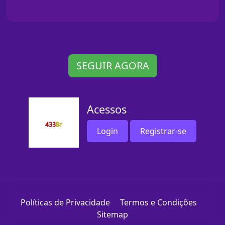
SEGUIR AGORA
Acessos
Login
Registrar-se
Políticas de Privacidade
Termos e Condições
Sitemap