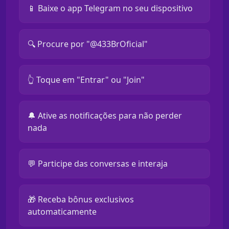
📱 Baixe o app Telegram no seu dispositivo
🔍 Procure por "@433BrOficial"
👆 Toque em "Entrar" ou "Join"
🔔 Ative as notificações para não perder
nada
💬 Participe das conversas e interaja
🎁 Receba bônus exclusivos
automaticamente