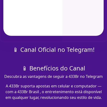
📱 Canal Oficial no Telegram!
📱 Benefícios do Canal
Descubra as vantagens de seguir a 433Br no Telegram
A 433Br suporta apostas em celular e computador —
com a 433Br Brasil , o entretenimento está disponível
em qualquer lugar, revolucionando seu estilo de vida.