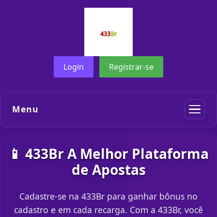
Login
Registrar-se
Menu
📱 433Br A Melhor Plataforma
de Apostas
Cadastre-se na 433Br para ganhar bônus no
cadastro e em cada recarga. Com a 433Br, você