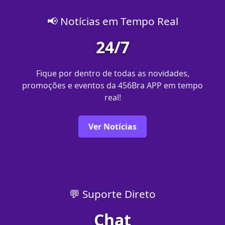
📢 Notícias em Tempo Real
24/7
Fique por dentro de todas as novidades,
promoções e eventos da 456Bra APP em tempo
real!
Ver Notícias
💬 Suporte Direto
Chat