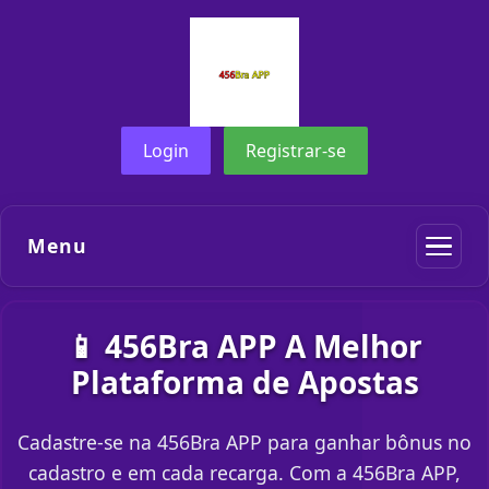
Login
Registrar-se
Menu
📱 456Bra APP A Melhor
Plataforma de Apostas
Cadastre-se na 456Bra APP para ganhar bônus no
cadastro e em cada recarga. Com a 456Bra APP,