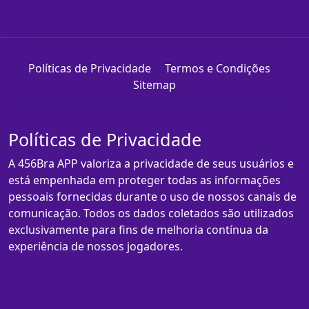
Políticas de Privacidade
Termos e Condições
Sitemap
Políticas de Privacidade
A 456Bra APP valoriza a privacidade de seus usuários e
está empenhada em proteger todas as informações
pessoais fornecidas durante o uso de nossos canais de
comunicação. Todos os dados coletados são utilizados
exclusivamente para fins de melhoria contínua da
experiência de nossos jogadores.