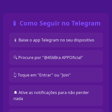
📱 Como Seguir no Telegram
📱 Baixe o app Telegram no seu dispositivo
🔍 Procure por "@456Bra APPOficial"
👆 Toque em "Entrar" ou "Join"
🔔 Ative as notificações para não perder
nada