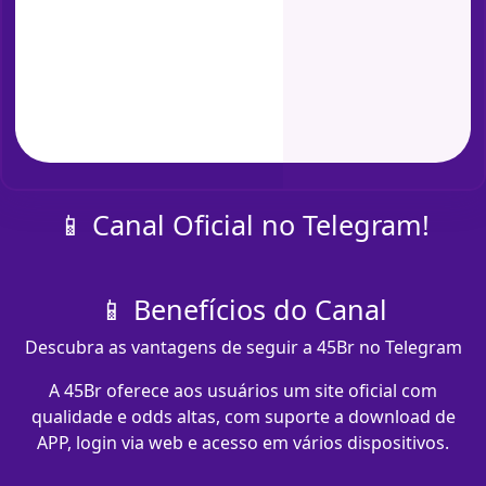
📱 Canal Oficial no Telegram!
📱 Benefícios do Canal
Descubra as vantagens de seguir a 45Br no Telegram
A 45Br oferece aos usuários um site oficial com
qualidade e odds altas, com suporte a download de
APP, login via web e acesso em vários dispositivos.