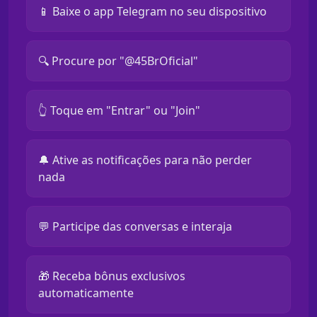
📱 Baixe o app Telegram no seu dispositivo
🔍 Procure por "@45BrOficial"
👆 Toque em "Entrar" ou "Join"
🔔 Ative as notificações para não perder
nada
💬 Participe das conversas e interaja
🎁 Receba bônus exclusivos
automaticamente