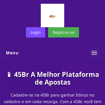
Login
Registrar-se
Menu
📱 45Br A Melhor Plataforma
de Apostas
Cadastre-se na 45Br para ganhar bônus no
cadastro e em cada recarga. Com a 45Br, você tem