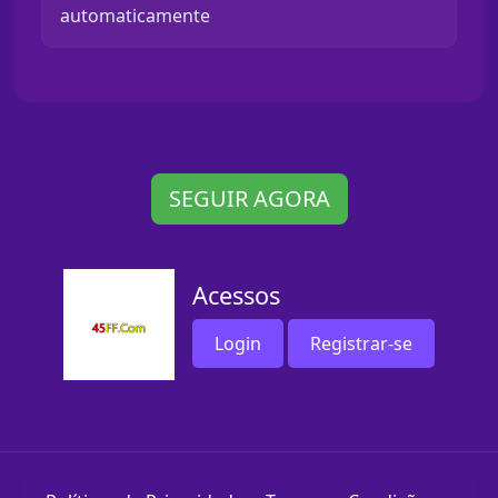
automaticamente
SEGUIR AGORA
Acessos
Login
Registrar-se