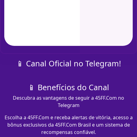
📱 Canal Oficial no Telegram!
📱 Benefícios do Canal
Descubra as vantagens de seguir a 45FF.Com no
Telegram
Escolha a 45FF.Com e receba alertas de vitória, acesso a
bônus exclusivos da 45FF.Com Brasil e um sistema de
recompensas confiável.