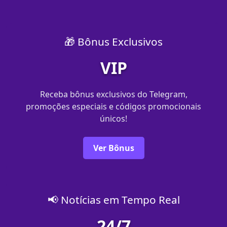
🎁 Bônus Exclusivos
VIP
Receba bônus exclusivos do Telegram,
promoções especiais e códigos promocionais
únicos!
Ver Bônus
📢 Notícias em Tempo Real
24/7