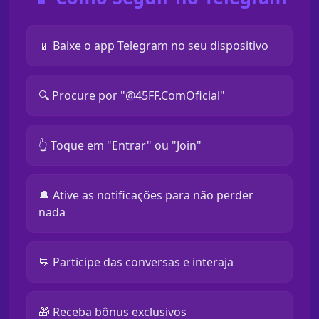
📱 Baixe o app Telegram no seu dispositivo
🔍 Procure por "@45FF.ComOficial"
👆 Toque em "Entrar" ou "Join"
🔔 Ative as notificações para não perder
nada
💬 Participe das conversas e interaja
🎁 Receba bônus exclusivos