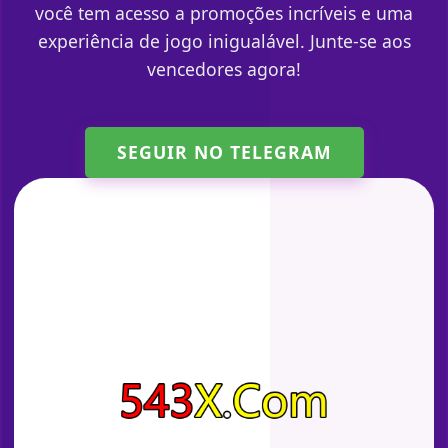
você tem acesso a promoções incríveis e uma
experiência de jogo inigualável. Junte-se aos
vencedores agora!
SEGUIR NO TELEGRAM