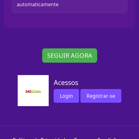
automaticamente
SEGUIR AGORA
Acessos
Login
Registrar-se