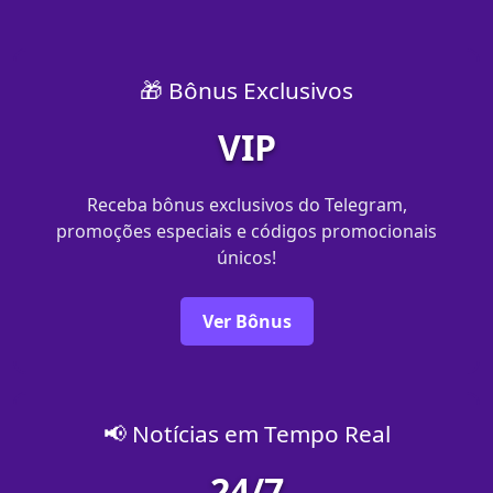
🎁 Bônus Exclusivos
VIP
Receba bônus exclusivos do Telegram,
promoções especiais e códigos promocionais
únicos!
Ver Bônus
📢 Notícias em Tempo Real
24/7