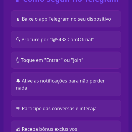
📱 Baixe o app Telegram no seu dispositivo
🔍 Procure por "@543X.ComOficial"
👆 Toque em "Entrar" ou "Join"
🔔 Ative as notificações para não perder
nada
💬 Participe das conversas e interaja
🎁 Receba bônus exclusivos