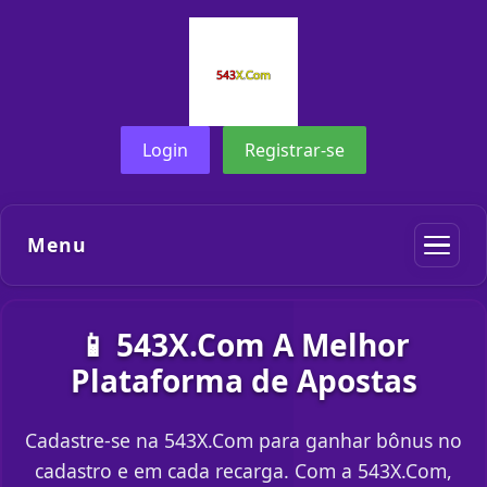
Login
Registrar-se
Menu
📱 543X.Com A Melhor
Plataforma de Apostas
Cadastre-se na 543X.Com para ganhar bônus no
cadastro e em cada recarga. Com a 543X.Com,