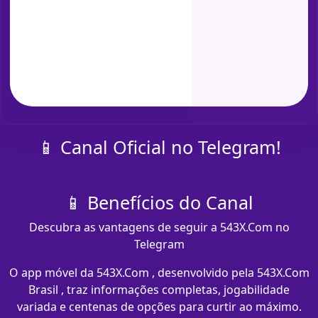
📱 Canal Oficial no Telegram!
📱 Benefícios do Canal
Descubra as vantagens de seguir a 543X.Com no
Telegram
O app móvel da 543X.Com , desenvolvido pela 543X.Com
Brasil , traz informações completas, jogabilidade
variada e centenas de opções para curtir ao máximo.