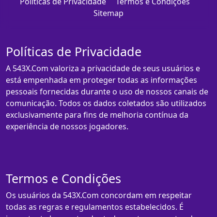
Políticas de Privacidade
Termos e Condições
Sitemap
Políticas de Privacidade
A 543X.Com valoriza a privacidade de seus usuários e
está empenhada em proteger todas as informações
pessoais fornecidas durante o uso de nossos canais de
comunicação. Todos os dados coletados são utilizados
exclusivamente para fins de melhoria contínua da
experiência de nossos jogadores.
Termos e Condições
Os usuários da 543X.Com concordam em respeitar
todas as regras e regulamentos estabelecidos. É