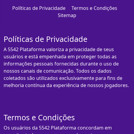
Políticas de Privacidade
Termos e Condições
Sitemap
Políticas de Privacidade
A 5542 Plataforma valoriza a privacidade de seus
usuários e está empenhada em proteger todas as
informações pessoais fornecidas durante o uso de
nossos canais de comunicação. Todos os dados
coletados são utilizados exclusivamente para fins de
melhoria contínua da experiência de nossos jogadores.
Termos e Condições
Os usuários da 5542 Plataforma concordam em