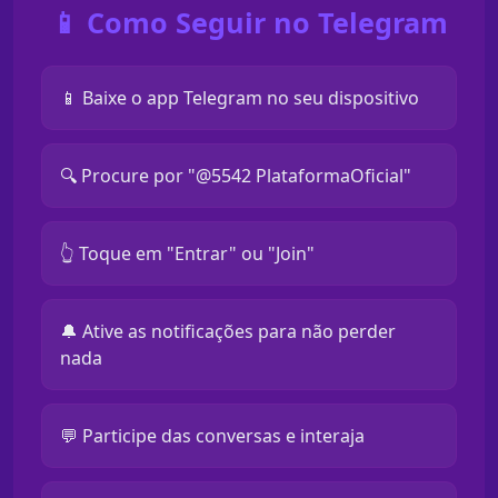
📱 Como Seguir no Telegram
📱 Baixe o app Telegram no seu dispositivo
🔍 Procure por "@5542 PlataformaOficial"
👆 Toque em "Entrar" ou "Join"
🔔 Ative as notificações para não perder
nada
💬 Participe das conversas e interaja