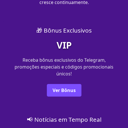
cresce continuamente.
🎁 Bônus Exclusivos
VIP
Receba bônus exclusivos do Telegram,
promoções especiais e códigos promocionais
únicos!
Ver Bônus
📢 Notícias em Tempo Real