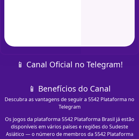
📱 Canal Oficial no Telegram!
📱 Benefícios do Canal
Descubra as vantagens de seguir a 5542 Plataforma no
Telegram
Os jogos da plataforma 5542 Plataforma Brasil já estão
disponíveis em vários países e regiões do Sudeste
Asiático — o número de membros da 5542 Plataforma