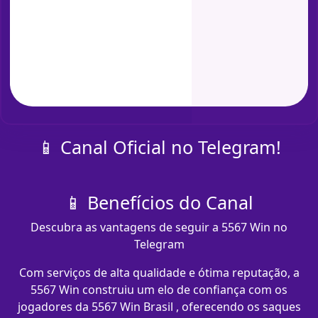
📱 Canal Oficial no Telegram!
📱 Benefícios do Canal
Descubra as vantagens de seguir a 5567 Win no
Telegram
Com serviços de alta qualidade e ótima reputação, a
5567 Win construiu um elo de confiança com os
jogadores da 5567 Win Brasil , oferecendo os saques