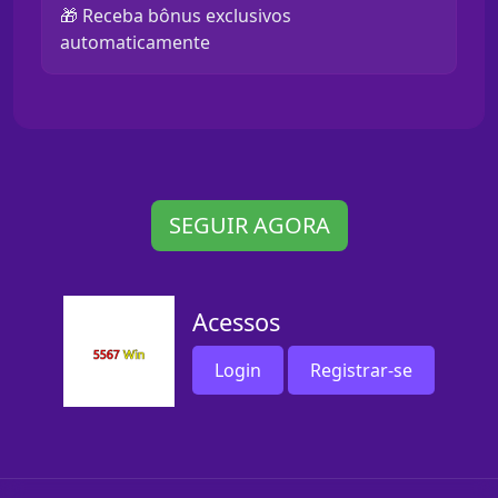
🎁 Receba bônus exclusivos
automaticamente
SEGUIR AGORA
Acessos
Login
Registrar-se