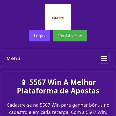
Login
Registrar-se
Menu
📱 5567 Win A Melhor
Plataforma de Apostas
Cadastre-se na 5567 Win para ganhar bônus no
cadastro e em cada recarga. Com a 5567 Win,