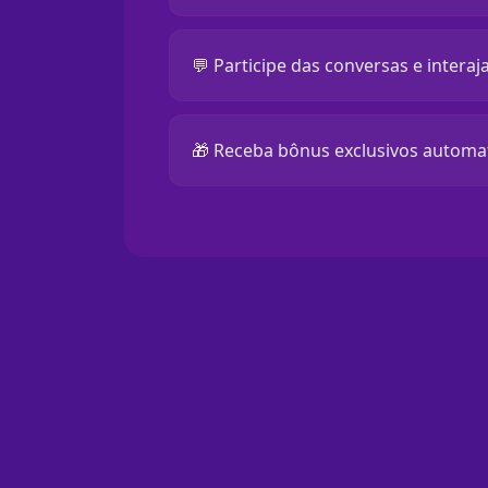
💬 Participe das conversas e interaj
🎁 Receba bônus exclusivos autom