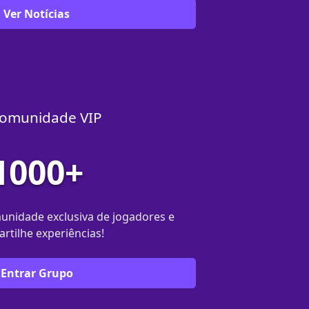
Ver Notícias
Comunidade VIP
1000+
unidade exclusiva de jogadores e
rtilhe experiências!
Entrar Grupo