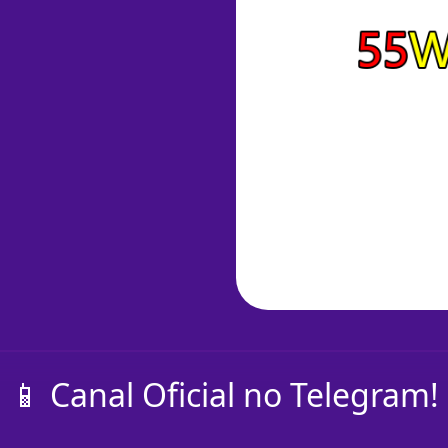
📱 Canal Oficial no Telegram!