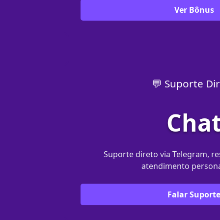
Ver Bônus
💬 Suporte Di
Cha
Suporte direto via Telegram, r
atendimento persona
Falar Suport