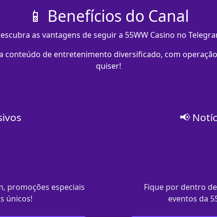
📱 Benefícios do Canal
escubra as vantagens de seguir a 55WW Casino no Telegr
 conteúdo de entretenimento diversificado, com operação 
quiser!
sivos
📢 Notí
m, promoções especiais
Fique por dentro d
s únicos!
eventos da 5