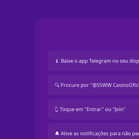
📱 Baixe o app Telegram no seu disp
🔍 Procure por "@55WW CasinoOfici
👆 Toque em "Entrar" ou "Join"
🔔 Ative as notificações para não p