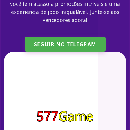
você tem acesso a promoções incríveis e uma
experiência de jogo inigualável. Junte-se aos
vencedores agora!
SEGUIR NO TELEGRAM