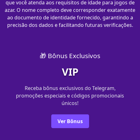
que você atenda aos requisitos de idade para jogos de
azar. O nome completo deve corresponder exatamente
ao documento de identidade fornecido, garantindo a
precisão dos dados e facilitando futuras verificações.
🎁 Bônus Exclusivos
VIP
Receba bônus exclusivos do Telegram,
promoções especiais e códigos promocionais
únicos!
Ver Bônus