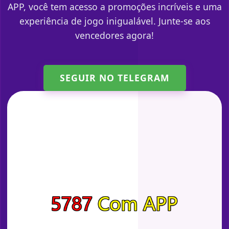
APP, você tem acesso a promoções incríveis e uma
experiência de jogo inigualável. Junte-se aos
vencedores agora!
SEGUIR NO TELEGRAM