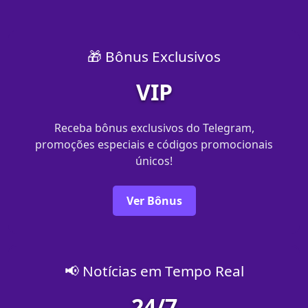
🎁 Bônus Exclusivos
VIP
Receba bônus exclusivos do Telegram,
promoções especiais e códigos promocionais
únicos!
Ver Bônus
📢 Notícias em Tempo Real
24/7