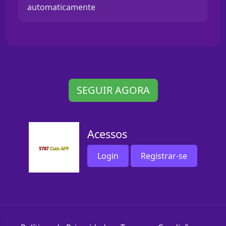
automaticamente
SEGUIR AGORA
Acessos
Login
Registrar-se