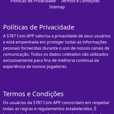
Políticas de Privacidade
Termos e Condições
Sitemap
Políticas de Privacidade
A 5787 Com APP valoriza a privacidade de seus usuários
e está empenhada em proteger todas as informações
pessoais fornecidas durante o uso de nossos canais de
comunicação. Todos os dados coletados são utilizados
exclusivamente para fins de melhoria contínua da
experiência de nossos jogadores.
Termos e Condições
Os usuários da 5787 Com APP concordam em respeitar
todas as regras e regulamentos estabelecidos. É