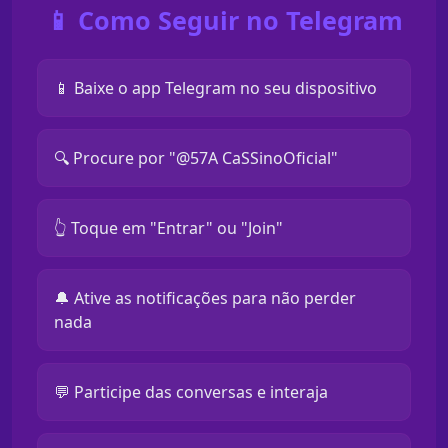
📱 Como Seguir no Telegram
📱 Baixe o app Telegram no seu dispositivo
🔍 Procure por "@57A CaSSinoOficial"
👆 Toque em "Entrar" ou "Join"
🔔 Ative as notificações para não perder
nada
💬 Participe das conversas e interaja