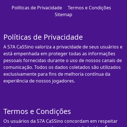
Políticas de Privacidade
Termos e Condições
Sitemap
Políticas de Privacidade
A 57A CaSSino valoriza a privacidade de seus usuários e
está empenhada em proteger todas as informações
pessoais fornecidas durante o uso de nossos canais de
comunicação. Todos os dados coletados são utilizados
exclusivamente para fins de melhoria contínua da
experiência de nossos jogadores.
Termos e Condições
Os usuários da 57A CaSSino concordam em respeitar