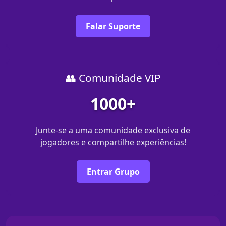
Falar Suporte
👥 Comunidade VIP
1000+
Junte-se a uma comunidade exclusiva de
jogadores e compartilhe experiências!
Entrar Grupo