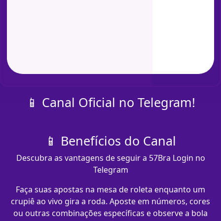
📱 Canal Oficial no Telegram!
📱 Benefícios do Canal
Descubra as vantagens de seguir a 57Bra Login no
Telegram
Faça suas apostas na mesa de roleta enquanto um
crupiê ao vivo gira a roda. Aposte em números, cores
ou outras combinações específicas e observe a bola