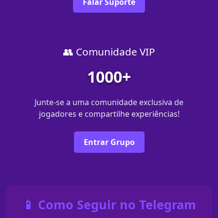
Falar Suporte
👥 Comunidade VIP
1000+
Junte-se a uma comunidade exclusiva de
jogadores e compartilhe experiências!
Entrar Grupo
📱 Como Seguir no Telegram