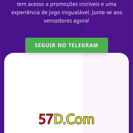
tem acesso a promoções incríveis e uma
experiência de jogo inigualável. Junte-se aos
vencedores agora!
SEGUIR NO TELEGRAM