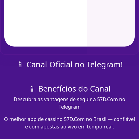
📱 Canal Oficial no Telegram!
📱 Benefícios do Canal
Descubra as vantagens de seguir a 57D.Com no
Telegram
O melhor app de cassino 57D.Com no Brasil — confiável
e com apostas ao vivo em tempo real.