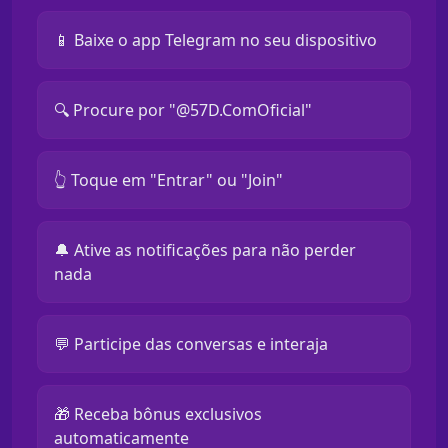
📱 Baixe o app Telegram no seu dispositivo
🔍 Procure por "@57D.ComOficial"
👆 Toque em "Entrar" ou "Join"
🔔 Ative as notificações para não perder
nada
💬 Participe das conversas e interaja
🎁 Receba bônus exclusivos
automaticamente