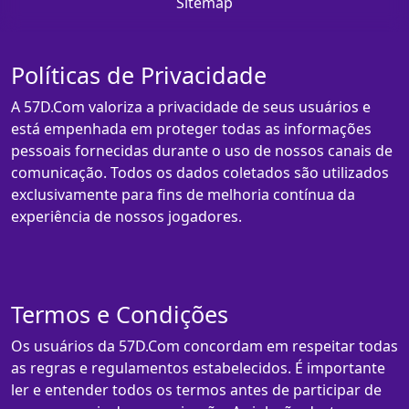
Sitemap
Políticas de Privacidade
A 57D.Com valoriza a privacidade de seus usuários e
está empenhada em proteger todas as informações
pessoais fornecidas durante o uso de nossos canais de
comunicação. Todos os dados coletados são utilizados
exclusivamente para fins de melhoria contínua da
experiência de nossos jogadores.
Termos e Condições
Os usuários da 57D.Com concordam em respeitar todas
as regras e regulamentos estabelecidos. É importante
ler e entender todos os termos antes de participar de