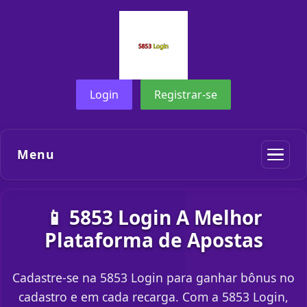
Login
Registrar-se
Menu
📱 5853 Login A Melhor
Plataforma de Apostas
Cadastre-se na 5853 Login para ganhar bônus no
cadastro e em cada recarga. Com a 5853 Login,