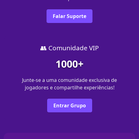
Falar Suporte
👥 Comunidade VIP
1000+
Junte-se a uma comunidade exclusiva de
jogadores e compartilhe experiências!
Entrar Grupo