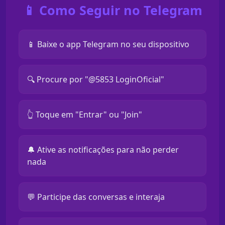
📱 Como Seguir no Telegram
📱 Baixe o app Telegram no seu dispositivo
🔍 Procure por "@5853 LoginOficial"
👆 Toque em "Entrar" ou "Join"
🔔 Ative as notificações para não perder
nada
💬 Participe das conversas e interaja