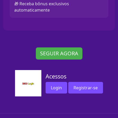
🎁 Receba bônus exclusivos
automaticamente
SEGUIR AGORA
Acessos
Login
Registrar-se