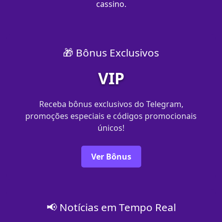
cassino.
🎁 Bônus Exclusivos
VIP
Receba bônus exclusivos do Telegram,
promoções especiais e códigos promocionais
únicos!
Ver Bônus
📢 Notícias em Tempo Real