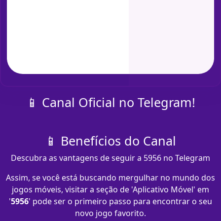
📱 Canal Oficial no Telegram!
📱 Benefícios do Canal
Descubra as vantagens de seguir a 5956 no Telegram
Assim, se você está buscando mergulhar no mundo dos
jogos móveis, visitar a seção de 'Aplicativo Móvel' em
'
5956
' pode ser o primeiro passo para encontrar o seu
novo jogo favorito.