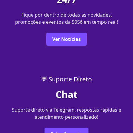
Fique por dentro de todas as novidades,
promoções e eventos da 5956 em tempo real!
Ver Notícias
💬 Suporte Direto
Chat
Suporte direto via Telegram, respostas rápidas e
atendimento personalizado!