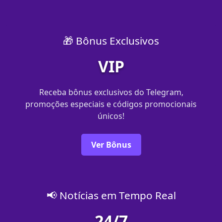
🎁 Bônus Exclusivos
VIP
Receba bônus exclusivos do Telegram,
promoções especiais e códigos promocionais
únicos!
Ver Bônus
📢 Notícias em Tempo Real
24/7