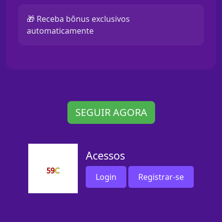
🎁 Receba bônus exclusivos
automaticamente
SEGUIR AGORA
Acessos
Login
Registrar-se