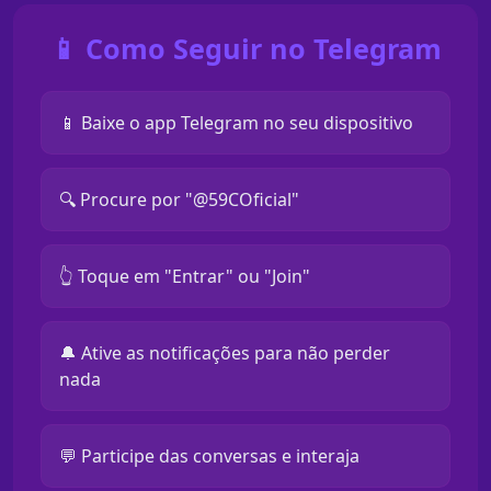
📱 Como Seguir no Telegram
📱 Baixe o app Telegram no seu dispositivo
🔍 Procure por "@59COficial"
👆 Toque em "Entrar" ou "Join"
🔔 Ative as notificações para não perder
nada
💬 Participe das conversas e interaja