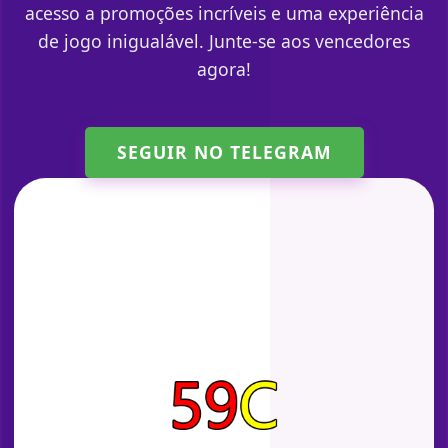
acesso a promoções incríveis e uma experiência
de jogo inigualável. Junte-se aos vencedores
agora!
SEGUIR NO TELEGRAM