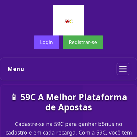
Login
Registrar-se
Menu
📱 59C A Melhor Plataforma
de Apostas
Cadastre-se na 59C para ganhar bônus no
cadastro e em cada recarga. Com a 59C, você tem