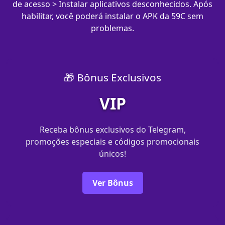
de acesso > Instalar aplicativos desconhecidos. Após
habilitar, você poderá instalar o APK da 59C sem
problemas.
🎁 Bônus Exclusivos
VIP
Receba bônus exclusivos do Telegram,
promoções especiais e códigos promocionais
únicos!
Ver Bônus