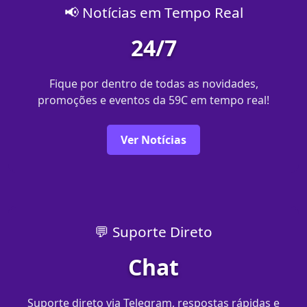
📢 Notícias em Tempo Real
24/7
Fique por dentro de todas as novidades,
promoções e eventos da 59C em tempo real!
Ver Notícias
💬 Suporte Direto
Chat
Suporte direto via Telegram, respostas rápidas e