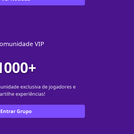
Comunidade VIP
1000+
unidade exclusiva de jogadores e
rtilhe experiências!
Entrar Grupo