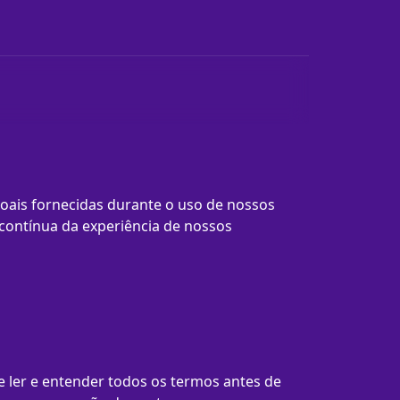
oais fornecidas durante o uso de nossos
 contínua da experiência de nossos
 ler e entender todos os termos antes de