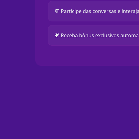
💬 Participe das conversas e interaj
🎁 Receba bônus exclusivos autom