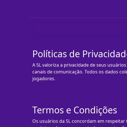
Políticas de Privacida
A 5L valoriza a privacidade de seus usuári
canais de comunicação. Todos os dados cole
jogadores.
Termos e Condições
Os usuários da 5L concordam em respeitar t