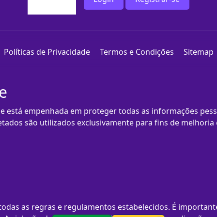
Políticas de Privacidade
Termos e Condições
Sitemap
de
os e está empenhada em proteger todas as informações pess
tados são utilizados exclusivamente para fins de melhoria
odas as regras e regulamentos estabelecidos. É importante