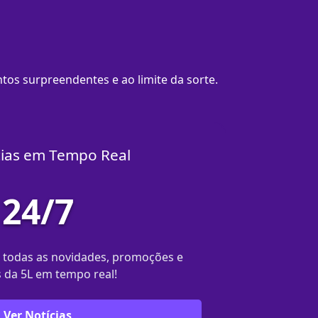
tos surpreendentes e ao limite da sorte.
cias em Tempo Real
24/7
e todas as novidades, promoções e
 da 5L em tempo real!
Ver Notícias