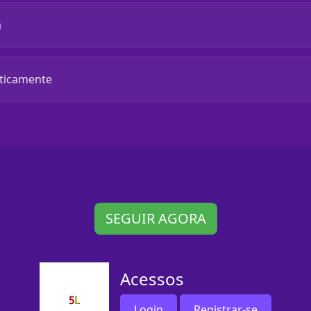
a
aticamente
SEGUIR AGORA
Acessos
Login
Registrar-se