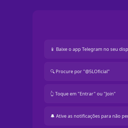
📱 Baixe o app Telegram no seu disp
🔍 Procure por "@5LOficial"
👆 Toque em "Entrar" ou "Join"
🔔 Ative as notificações para não p