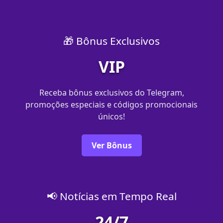
🎁 Bônus Exclusivos
VIP
Receba bônus exclusivos do Telegram,
promoções especiais e códigos promocionais
únicos!
Ver Bônus
📢 Notícias em Tempo Real
24/7