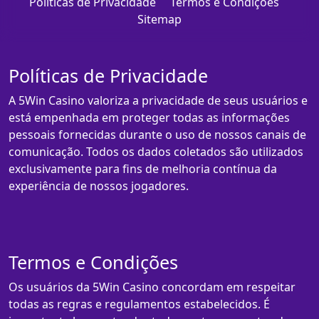
Políticas de Privacidade
Termos e Condições
Sitemap
Políticas de Privacidade
A 5Win Casino valoriza a privacidade de seus usuários e
está empenhada em proteger todas as informações
pessoais fornecidas durante o uso de nossos canais de
comunicação. Todos os dados coletados são utilizados
exclusivamente para fins de melhoria contínua da
experiência de nossos jogadores.
Termos e Condições
Os usuários da 5Win Casino concordam em respeitar
todas as regras e regulamentos estabelecidos. É