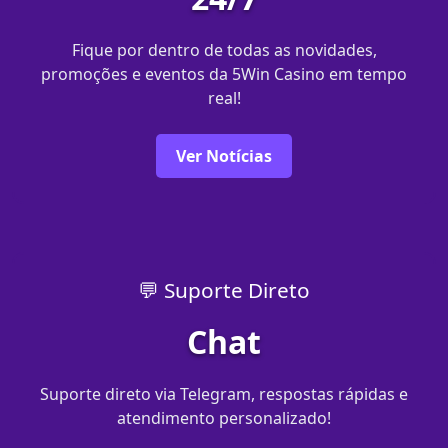
Fique por dentro de todas as novidades,
promoções e eventos da 5Win Casino em tempo
real!
Ver Notícias
💬 Suporte Direto
Chat
Suporte direto via Telegram, respostas rápidas e
atendimento personalizado!