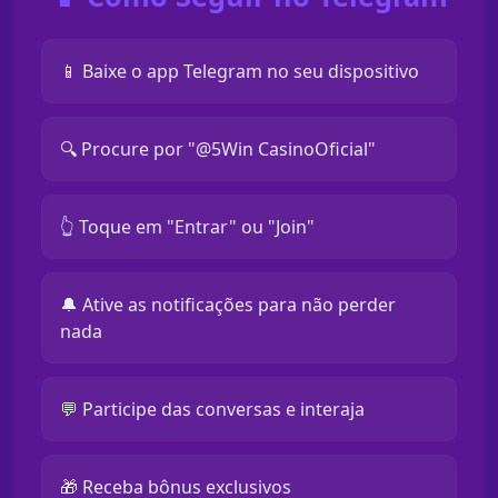
📱 Baixe o app Telegram no seu dispositivo
🔍 Procure por "@5Win CasinoOficial"
👆 Toque em "Entrar" ou "Join"
🔔 Ative as notificações para não perder
nada
💬 Participe das conversas e interaja
🎁 Receba bônus exclusivos