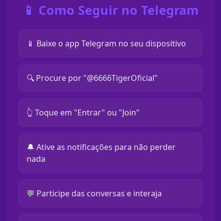
📱 Como Seguir no Telegram
📱 Baixe o app Telegram no seu dispositivo
🔍 Procure por "@6666TigerOficial"
👆 Toque em "Entrar" ou "Join"
🔔 Ative as notificações para não perder
nada
💬 Participe das conversas e interaja