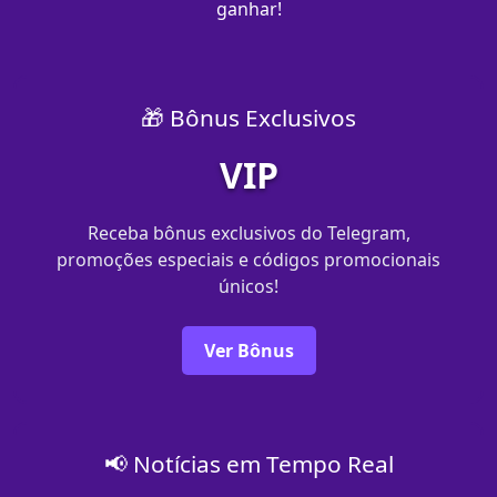
ganhar!
🎁 Bônus Exclusivos
VIP
Receba bônus exclusivos do Telegram,
promoções especiais e códigos promocionais
únicos!
Ver Bônus
📢 Notícias em Tempo Real