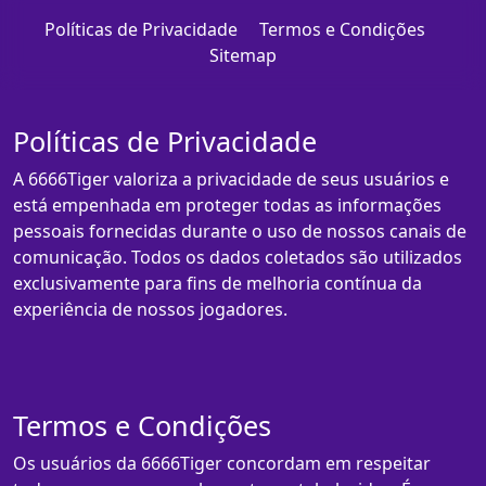
Políticas de Privacidade
Termos e Condições
Sitemap
Políticas de Privacidade
A 6666Tiger valoriza a privacidade de seus usuários e
está empenhada em proteger todas as informações
pessoais fornecidas durante o uso de nossos canais de
comunicação. Todos os dados coletados são utilizados
exclusivamente para fins de melhoria contínua da
experiência de nossos jogadores.
Termos e Condições
Os usuários da 6666Tiger concordam em respeitar