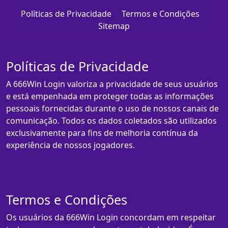
Políticas de Privacidade
Termos e Condições
Sitemap
Políticas de Privacidade
A 666Win Login valoriza a privacidade de seus usuários
e está empenhada em proteger todas as informações
pessoais fornecidas durante o uso de nossos canais de
comunicação. Todos os dados coletados são utilizados
exclusivamente para fins de melhoria contínua da
experiência de nossos jogadores.
Termos e Condições
Os usuários da 666Win Login concordam em respeitar