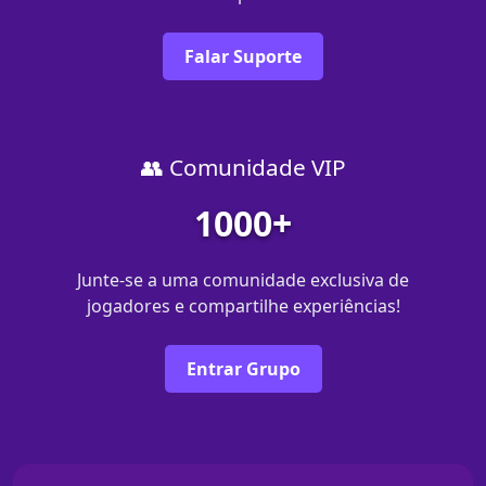
Falar Suporte
👥 Comunidade VIP
1000+
Junte-se a uma comunidade exclusiva de
jogadores e compartilhe experiências!
Entrar Grupo