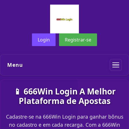
Login
Registrar-se
Menu
📱 666Win Login A Melhor
Plataforma de Apostas
Cadastre-se na 666Win Login para ganhar bônus
no cadastro e em cada recarga. Com a 666Win