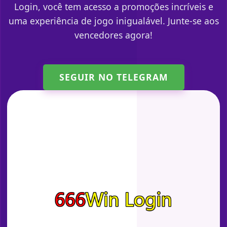
Login, você tem acesso a promoções incríveis e
uma experiência de jogo inigualável. Junte-se aos
vencedores agora!
SEGUIR NO TELEGRAM