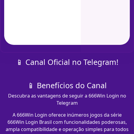
📱 Canal Oficial no Telegram!
📱 Benefícios do Canal
Descubra as vantagens de seguir a 666Win Login no
Telegram
A 666Win Login oferece inúmeros jogos da série
666Win Login Brasil com funcionalidades poderosas,
ampla compatibilidade e operação simples para todos