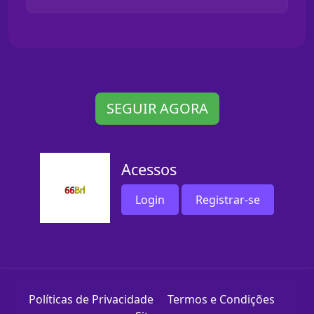
SEGUIR AGORA
Acessos
Login
Registrar-se
Políticas de Privacidade
Termos e Condições