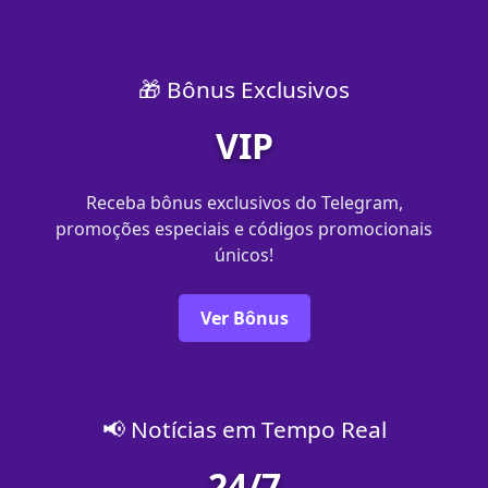
🎁 Bônus Exclusivos
VIP
Receba bônus exclusivos do Telegram,
promoções especiais e códigos promocionais
únicos!
Ver Bônus
📢 Notícias em Tempo Real
24/7