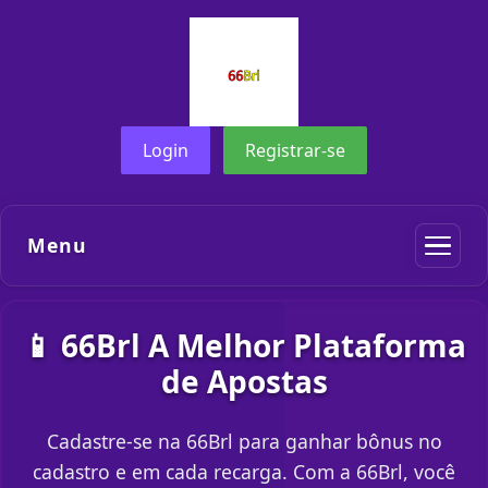
Login
Registrar-se
Menu
📱 66Brl A Melhor Plataforma
de Apostas
Cadastre-se na 66Brl para ganhar bônus no
cadastro e em cada recarga. Com a 66Brl, você