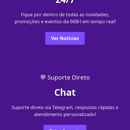
Fique por dentro de todas as novidades,
promoções e eventos da 66Brl em tempo real!
Ver Notícias
💬 Suporte Direto
Chat
Suporte direto via Telegram, respostas rápidas e
atendimento personalizado!