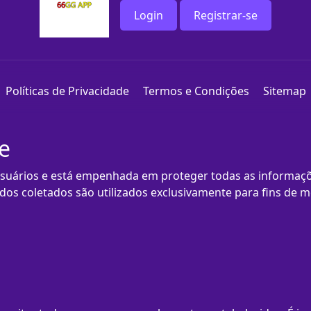
Login
Registrar-se
Políticas de Privacidade
Termos e Condições
Sitemap
de
 usuários e está empenhada em proteger todas as informaçõ
os coletados são utilizados exclusivamente para fins de m