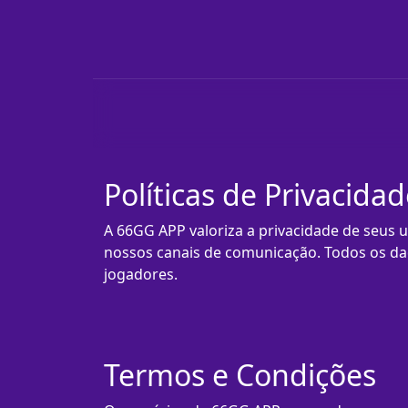
Políticas de Privacida
A 66GG APP valoriza a privacidade de seus
nossos canais de comunicação. Todos os dad
jogadores.
Termos e Condições