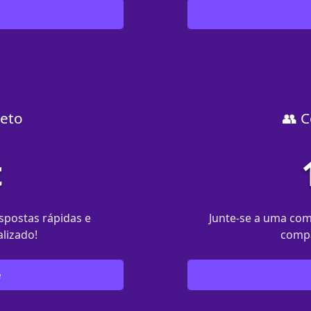
reto
👥 
t
espostas rápidas e
Junte-se a uma com
lizado!
compa
e