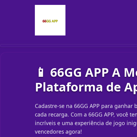
📱 66GG APP A M
Plataforma de A
Cadastre-se na 66GG APP para ganhar 
cada recarga. Com a 66GG APP, você t
incríveis e uma experiência de jogo inig
vencedores agora!