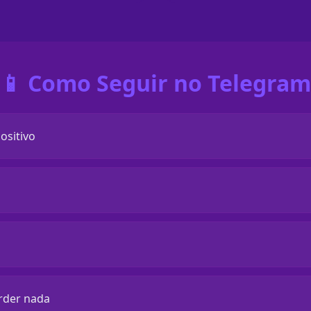
📱 Como Seguir no Telegram
ositivo
erder nada