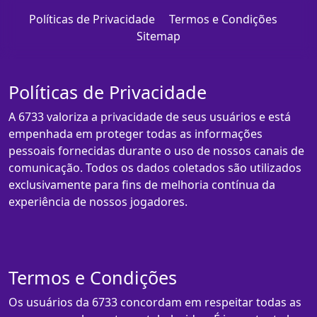
Políticas de Privacidade
Termos e Condições
Sitemap
Políticas de Privacidade
A 6733 valoriza a privacidade de seus usuários e está
empenhada em proteger todas as informações
pessoais fornecidas durante o uso de nossos canais de
comunicação. Todos os dados coletados são utilizados
exclusivamente para fins de melhoria contínua da
experiência de nossos jogadores.
Termos e Condições
Os usuários da 6733 concordam em respeitar todas as