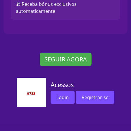
🎁 Receba bônus exclusivos
automaticamente
SEGUIR AGORA
Acessos
Login
Registrar-se