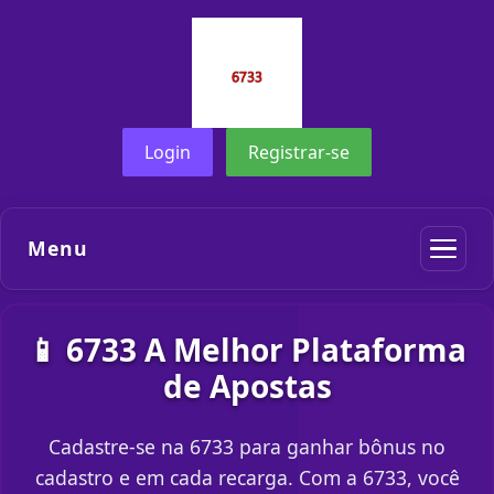
Login
Registrar-se
Menu
📱 6733 A Melhor Plataforma
de Apostas
Cadastre-se na 6733 para ganhar bônus no
cadastro e em cada recarga. Com a 6733, você