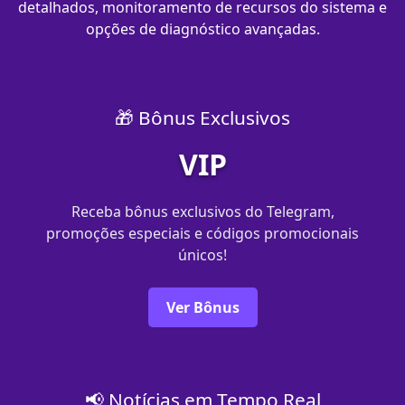
detalhados, monitoramento de recursos do sistema e
opções de diagnóstico avançadas.
🎁 Bônus Exclusivos
VIP
Receba bônus exclusivos do Telegram,
promoções especiais e códigos promocionais
únicos!
Ver Bônus
📢 Notícias em Tempo Real