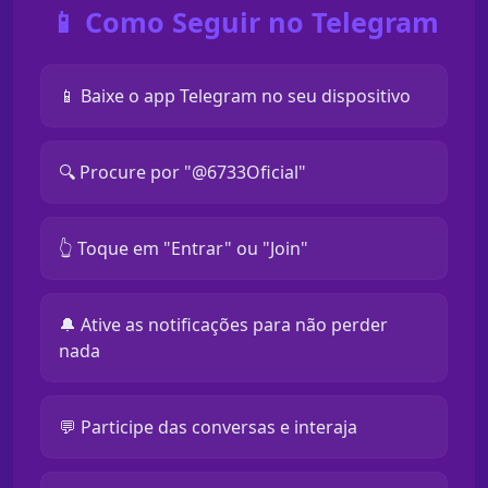
📱 Como Seguir no Telegram
📱 Baixe o app Telegram no seu dispositivo
🔍 Procure por "@6733Oficial"
👆 Toque em "Entrar" ou "Join"
🔔 Ative as notificações para não perder
nada
💬 Participe das conversas e interaja