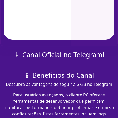
📱 Canal Oficial no Telegram!
📱 Benefícios do Canal
Descubra as vantagens de seguir a 6733 no Telegram
Para usuários avançados, o cliente PC oferece
ferramentas de desenvolvedor que permitem
monitorar performance, debugar problemas e otimizar
configurações. Estas ferramentas incluem logs