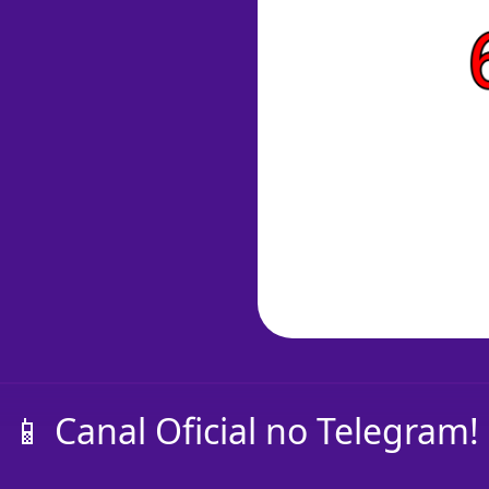
📱 Canal Oficial no Telegram!