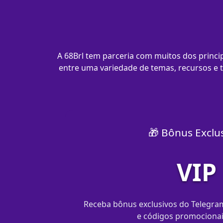
A 68Brl tem parceria com muitos dos princi
entre uma variedade de temas, recursos e 
🎁 Bônus Exclu
VIP
Receba bônus exclusivos do Telegra
e códigos promocionai