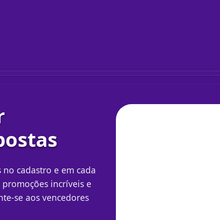
r
postas
s no cadastro e em cada
 promoções incríveis e
unte-se aos vencedores