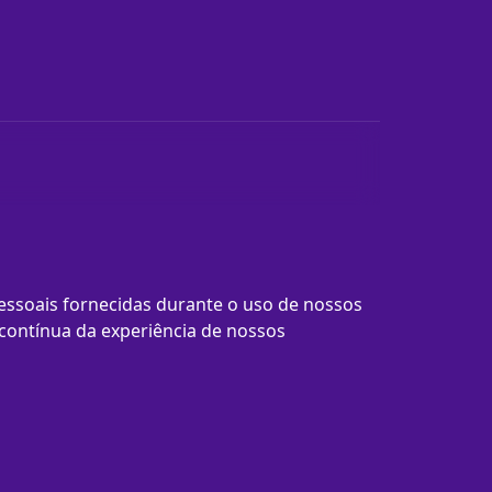
essoais fornecidas durante o uso de nossos
 contínua da experiência de nossos