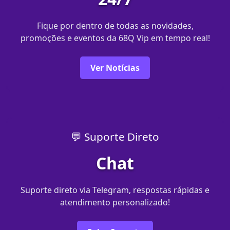
Fique por dentro de todas as novidades,
promoções e eventos da 68Q Vip em tempo real!
Ver Notícias
💬 Suporte Direto
Chat
Suporte direto via Telegram, respostas rápidas e
atendimento personalizado!