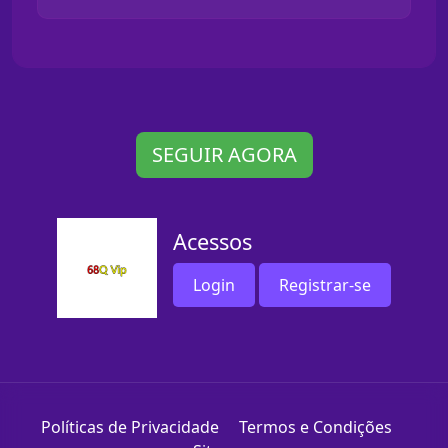
SEGUIR AGORA
Acessos
Login
Registrar-se
Políticas de Privacidade
Termos e Condições