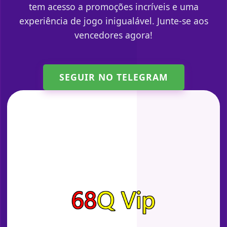
tem acesso a promoções incríveis e uma
experiência de jogo inigualável. Junte-se aos
vencedores agora!
SEGUIR NO TELEGRAM