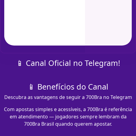
📱 Canal Oficial no Telegram!
📱 Benefícios do Canal
Descubra as vantagens de seguir a 700Bra no Telegram
Com apostas simples e acessíveis, a 700Bra é referência
em atendimento — jogadores sempre lembram da
700Bra Brasil quando querem apostar.