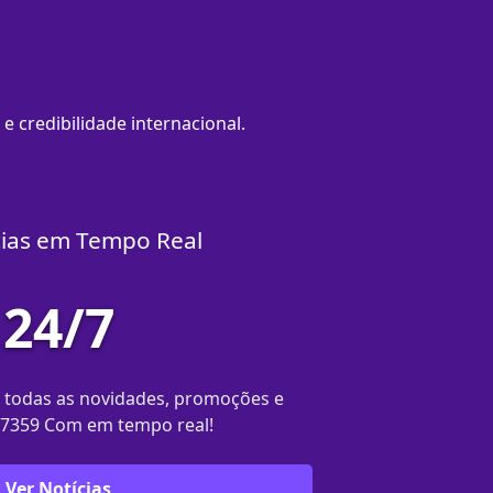
e credibilidade internacional.
cias em Tempo Real
24/7
e todas as novidades, promoções e
 7359 Com em tempo real!
Ver Notícias