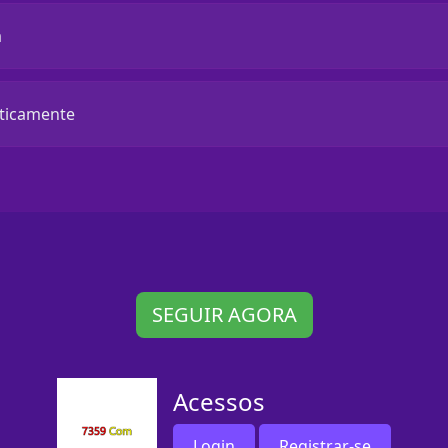
a
aticamente
SEGUIR AGORA
Acessos
Login
Registrar-se