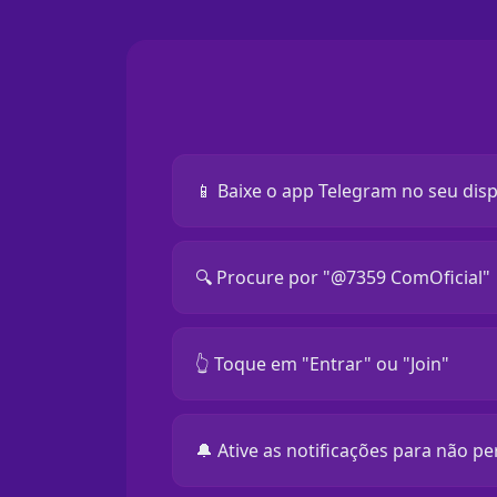
📱 Baixe o app Telegram no seu disp
🔍 Procure por "@7359 ComOficial"
👆 Toque em "Entrar" ou "Join"
🔔 Ative as notificações para não p