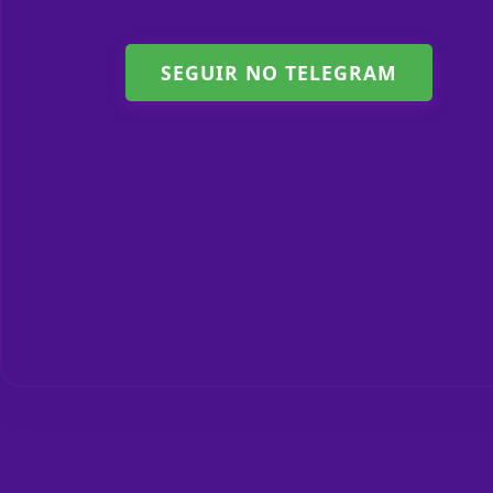
SEGUIR NO TELEGRAM