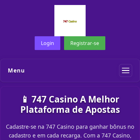
Login
Registrar-se
Menu
📱 747 Casino A Melhor
Plataforma de Apostas
Cadastre-se na 747 Casino para ganhar bônus no
cadastro e em cada recarga. Com a 747 Casino,