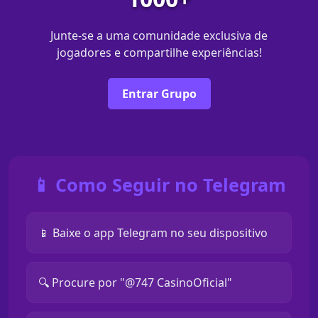
Junte-se a uma comunidade exclusiva de
jogadores e compartilhe experiências!
Entrar Grupo
📱 Como Seguir no Telegram
📱 Baixe o app Telegram no seu dispositivo
🔍 Procure por "@747 CasinoOficial"