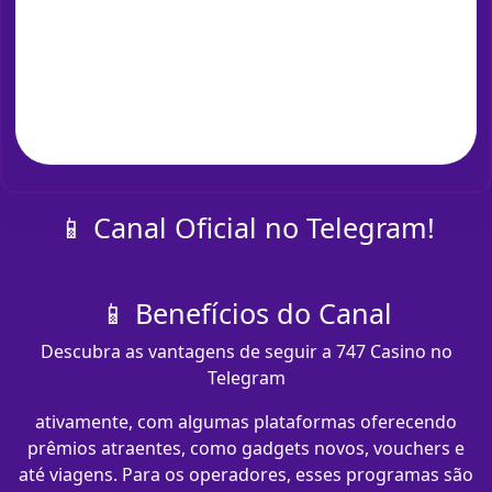
📱 Canal Oficial no Telegram!
📱 Benefícios do Canal
Descubra as vantagens de seguir a 747 Casino no
Telegram
ativamente, com algumas plataformas oferecendo
prêmios atraentes, como gadgets novos, vouchers e
até viagens. Para os operadores, esses programas são