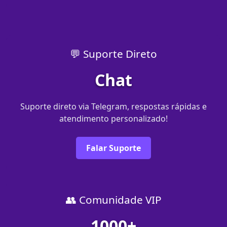
💬 Suporte Direto
Chat
Suporte direto via Telegram, respostas rápidas e
atendimento personalizado!
Falar Suporte
👥 Comunidade VIP
1000+