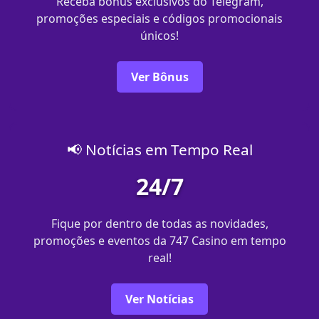
Receba bônus exclusivos do Telegram,
promoções especiais e códigos promocionais
únicos!
Ver Bônus
📢 Notícias em Tempo Real
24/7
Fique por dentro de todas as novidades,
promoções e eventos da 747 Casino em tempo
real!
Ver Notícias