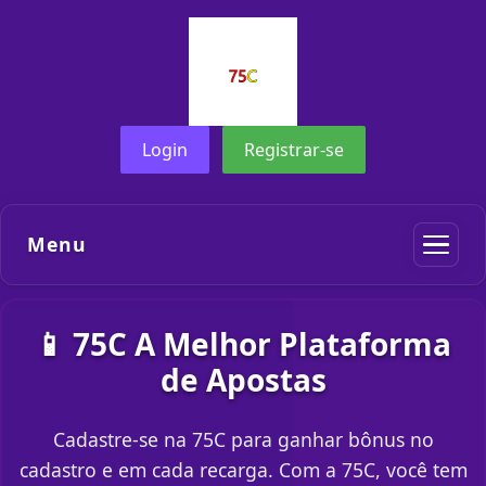
Login
Registrar-se
Menu
📱 75C A Melhor Plataforma
de Apostas
Cadastre-se na 75C para ganhar bônus no
cadastro e em cada recarga. Com a 75C, você tem