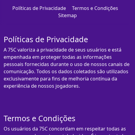
Políticas de Privacidade
Termos e Condições
Sitemap
Políticas de Privacidade
A 75C valoriza a privacidade de seus usuários e está
empenhada em proteger todas as informações
pessoais fornecidas durante o uso de nossos canais de
comunicação. Todos os dados coletados são utilizados
exclusivamente para fins de melhoria contínua da
experiência de nossos jogadores.
Termos e Condições
Os usuários da 75C concordam em respeitar todas as