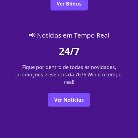
Ver Bônus
📢 Notícias em Tempo Real
24/7
Fique por dentro de todas as novidades,
promoções e eventos da 7676 Win em tempo
real!
Ver Notícias