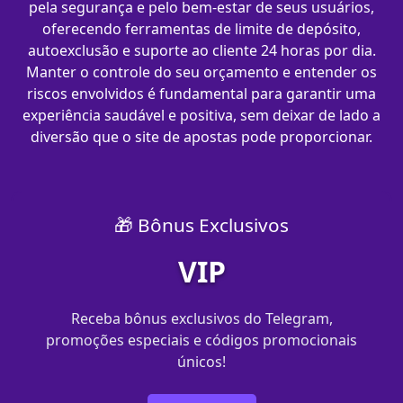
pela segurança e pelo bem-estar de seus usuários,
oferecendo ferramentas de limite de depósito,
autoexclusão e suporte ao cliente 24 horas por dia.
Manter o controle do seu orçamento e entender os
riscos envolvidos é fundamental para garantir uma
experiência saudável e positiva, sem deixar de lado a
diversão que o site de apostas pode proporcionar.
🎁 Bônus Exclusivos
VIP
Receba bônus exclusivos do Telegram,
promoções especiais e códigos promocionais
únicos!