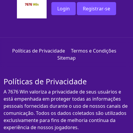
Login
Registrar-se
Políticas de Privacidade
Termos e Condições
Sitemap
Políticas de Privacidade
A 7676 Win valoriza a privacidade de seus usuários e
está empenhada em proteger todas as informações
pessoais fornecidas durante o uso de nossos canais de
comunicação. Todos os dados coletados são utilizados
exclusivamente para fins de melhoria contínua da
experiência de nossos jogadores.