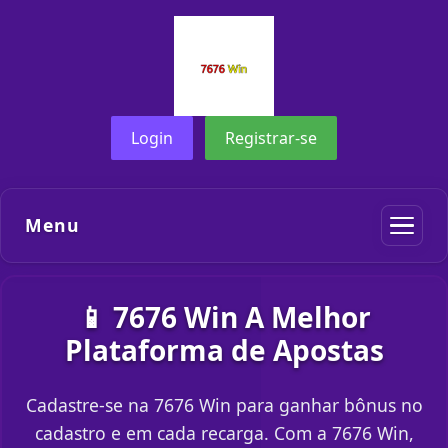
Login
Registrar-se
Menu
📱 7676 Win A Melhor
Plataforma de Apostas
Cadastre-se na 7676 Win para ganhar bônus no
cadastro e em cada recarga. Com a 7676 Win,