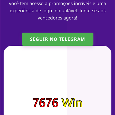
você tem acesso a promoções incríveis e uma
experiência de jogo inigualável. Junte-se aos
vencedores agora!
SEGUIR NO TELEGRAM