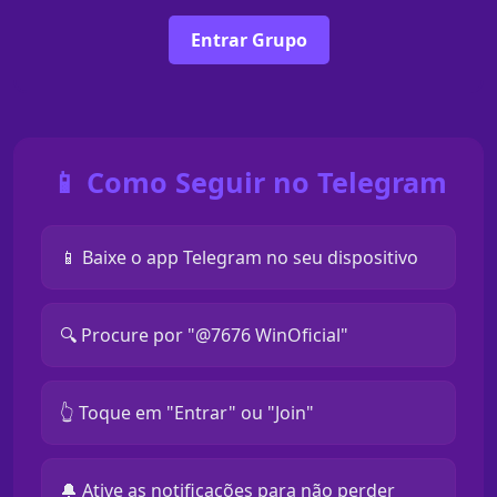
Entrar Grupo
📱 Como Seguir no Telegram
📱 Baixe o app Telegram no seu dispositivo
🔍 Procure por "@7676 WinOficial"
👆 Toque em "Entrar" ou "Join"
🔔 Ative as notificações para não perder